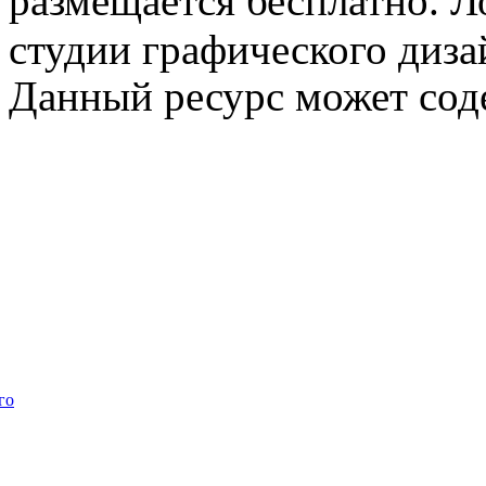
размещается бесплатно. Л
студии графического диза
Данный ресурс может сод
го