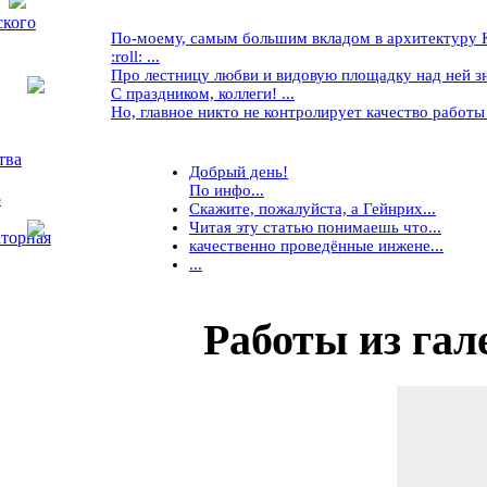
ского
По-моему, самым большим вкладом в архитектуру Кр
:roll: ...
Про лестницу любви и видовую площадку над ней знае
С праздником, коллеги! ...
Но, главное никто не контролирует качество работы ..
тва
Добрый день!
По инфо...
5
Скажите, пожалуйста, а Гейнрих...
Читая эту статью понимаешь что...
торная
качественно проведённые инжене...
...
Работы
из гал