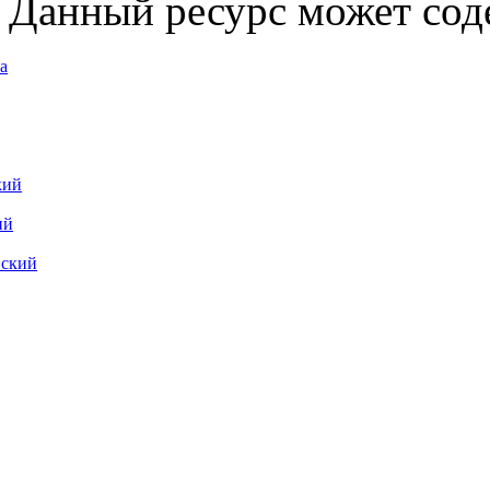
Данный ресурс может сод
а
кий
ий
вский