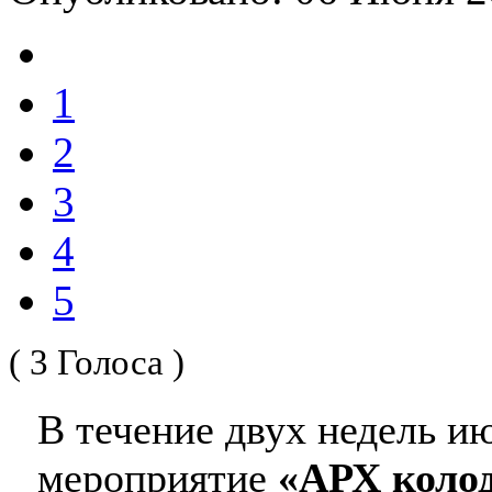
1
2
3
4
5
( 3 Голоса )
В течение двух недель и
мероприятие
«АРХ коло