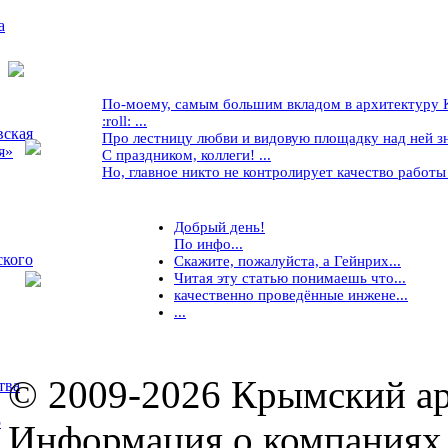
а
По-моему, самым большим вкладом в архитектуру Кр
:roll: ...
вская
Про лестницу любви и видовую площадку над ней знае
я»
С праздником, коллеги! ...
Но, главное никто не контролирует качество работы ..
Добрый день!
По инфо...
ского
Скажите, пожалуйста, а Гейнрих...
Читая эту статью понимаешь что...
качественно проведённые инжене...
...
© 2009-2026 Крымский ар
тва
5
Информация о компаниях 