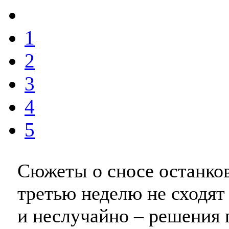
1
2
3
4
5
Сюжеты о сносе останко
третью неделю не сходят
и неслучайно – решения 