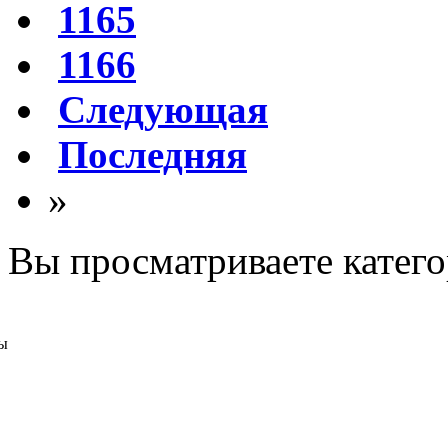
1165
1166
Следующая
Последняя
»
Вы просматриваете катег
ы