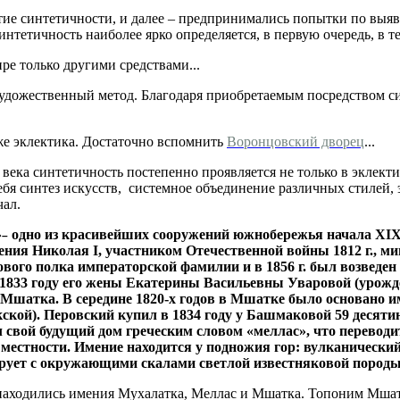
ятие синтетичности, и далее – предпринимались попытки по выя
интетичность наиболее ярко определяется, в первую очередь, в 
ире только другими средствами...
художественный метод. Благодаря приобретаемым посредством син
же эклектика. Достаточно вспомнить
Воронцовский дворец
...
 века синтетичность постепенно проявляется не только в эклек
ебя синтез искусств, системное объединение различных стилей,
чал.
»
одно из красивейших сооружений южнобережья начала XIX 
–
ия Николая I, участником Отечественной войны 1812 г., ми
елкового полка императорской фамилии и в 1856 г. был возвед
 в 1833 году его жены Екатерины Васильевны Уваровой (урож
 Мшатка. В середине 1820-х годов в Мшатке было основано и
й). Перовский купил в 1834 году у Башмаковой 59 десятин 
 свой будущий дом греческим словом «меллас», что переводит
 местности. Имение находится у подножия гор: вулканическ
рует с окружающими скалами светлой известняковой породы
 находились имения Мухалатка, Меллас и Мшатка. Топоним Мшат