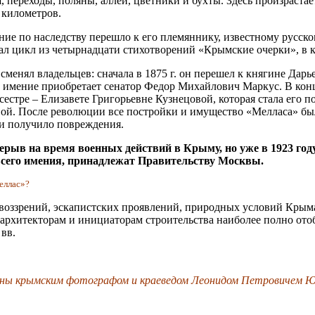
 переходы, поляны, аллеи, цветники и бухты. Здесь произраста
 километров.
ение по наследству перешло к его племяннику, известному русс
ал цикл из четырнадцати стихотворений «Крымские очерки», в 
сменял владельцев: сначала в 1875 г. он перешел к княгине Дар
. имение приобретает сенатор Федор Михайлович Маркус. В кон
сестре – Елизавете Григорьевне Кузнецовой, которая стала его 
овой. После революции все постройки и имущество «Мелласа» бы
ли получило повреждения.
рыв на время военных действий в Крыму, но уже в 1923 году
всего имения, принадлежат Правительству Москвы.
еллас»?
оззрений, эскапистских проявлений, природных условий Крыма 
 архитекторам и инициаторам строительства наиболее полно ото
вв.
лены крымским фотографом и краеведом Леонидом Петровичем 