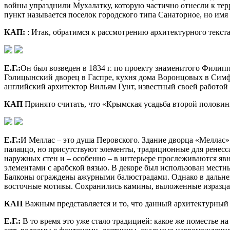
войны упразднили Мухалатку, которую частично отнесли к тер
пункт называется поселок городского типа Санаторное, но имя
КАП:
: Итак, обратимся к рассмотрению архитектурного текс
Е.Г.:
Он был возведен в 1834 г. по проекту знаменитого Филип
Голицынский дворец в Гаспре, кухня дома Воронцовых в Сим
английский архитектор Вильям Гунт, известный своей работой
КАП
Принято считать, что «Крымская усадьба второй половин
Е.Г.:
И Меллас – это душа Перовского. Здание дворца «Меллас» 
палаццо, но присутствуют элементы, традиционные для ренесс
наружных стен и – особенно – в интерьере прослеживаются я
элементами с арабской вязью. В декоре был использован мест
Балконы ограждены ажурными балюстрадами. Однако в дальней
восточные мотивы. Сохранились камины, выложенные изразца
КАП
Важным представляется и то, что данный архитектурный т
Е.Г.:
В то время это уже стало традицией: какое же поместье н