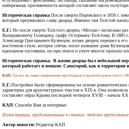
есть водоемы с фонтанами, лестницы, скальные нагромождения,
набережная, протяженность которой составляет около полутора
Историческая справка
После смерти Перовского в 1856 г. им
который преумножил славу дворца. Именно там Толстой напис
Е.Г.:
Но после смерти Толстого дворец «Меллас» несколько раз 
Валерьяновичу Голицыну, графу Остерману-Толстому. В 1885 г
Александр Григорьевич Кузнецов, позже дворец перешел к его 
восточном стиле, которое сейчас носит название дома Кузнец
идеальном состоянии, но при описи и учете многое пропало и
Историческая справка.
В жизни дворца был небольшой пере
который работает и поныне. Санаторий, как и территория 
КАП:
Так все же, какое направление преобладало в архитектурном тексте «М
Е.Г.
:Постройки были сформированы на основе романтических в
характерна для архитектурных текстов в XIX в. Она позволила
составляет образ Крыма последней четверти XVIII – начала XX 
КАП
: Спасибо Вам за интервью
Иллюстрации, представленные в статье, любезно предостав
Автор новости:
Редактор КАП