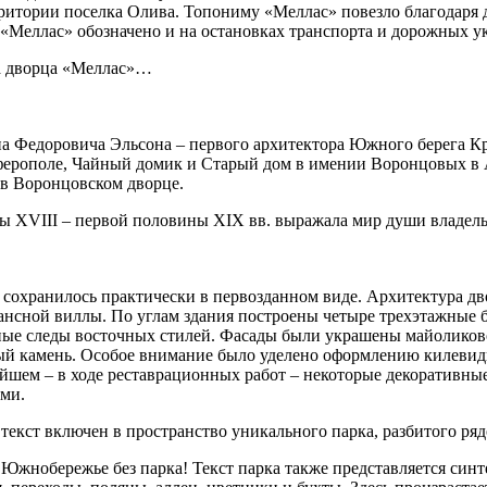
ритории поселка Олива. Топониму «Меллас» повезло благодаря 
 «Меллас» обозначено и на остановках транспорта и дорожных у
та дворца «Меллас»…
па Федоровича Эльсона – первого архитектора Южного берега Кр
ферополе, Чайный домик и Старый дом в имении Воронцовых в 
 в Воронцовском дворце.
ы XVIII – первой половины XIX вв. выражала мир души владель
сохранилось практически в первозданном виде. Архитектура двор
ансной виллы. По углам здания построены четыре трехэтажные 
вные следы восточных стилей. Фасады были украшены майоликов
ный камень. Особое внимание было уделено оформлению килевидн
шем – в ходе реставрационных работ – некоторые декоративные
ми.
екст включен в пространство уникального парка, разбитого ряд
а Южнобережье без парка! Текст парка также представляется си