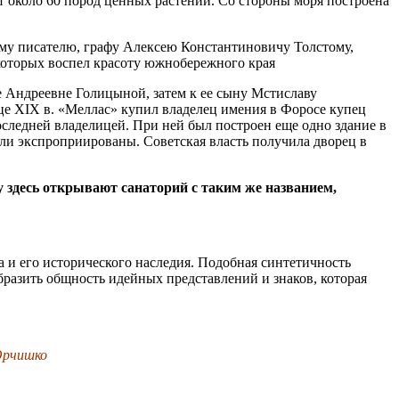
ет около 60 пород ценных растений. Со стороны моря построена
кому писателю, графу Алексею Константиновичу Толстому,
которых воспел красоту южнобережного края
ье Андреевне Голицыной, затем к ее сыну Мстиславу
це XIX в. «Меллас» купил владелец имения в Форосе купец
последней владелицей. При ней был построен еще одно здание в
ли экспроприированы. Советская власть получила дворец в
 здесь открывают санаторий с таким же названием,
и его исторического наследия. Подобная синтетичность
бразить общность идейных представлений и знаков, которая
Юрчишко