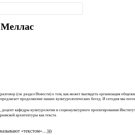
319
з дерева: почему
имферополе.
ской улицы
енбергов
орода.
нодара
-
-
-
235
302
-
-
222
236
303
-
216
 Меллас
разговор (см. раздел Новости) о том, как может выглядеть организация общеж
редлагает продолжение наших культурологических бесед. И сегодня мы погов
и, доцент кафедры культурологии и социокультурного проектирования Инсти
рымской архитектуры как текста.
 называют «текстом»…)))