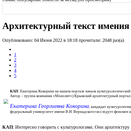
Россия: летние выставки
-
Во всем мире начали возводить небоскребы и
Еще одна Екатерининская - только в С
История и юность одной севастополь
Прогулка по крыше династии Штер
Почти пешеходная главная улица г
Садовая — тишина в центре Крас
Архитектурный текст имения
Опубликовано: 04 Июня 2022 в 18:18
прочитали: 2048 раз(а)
1
2
3
4
5
КАП
: Екатерина Кокорина на нашем портале начала культурологический 
Автор – группа компании «Монолит») Крымский архитектурный портал п
Екатерина Георгиевна Кокорина
,
кандидат культурологи
федеральный университет имени В.И. Вернадского»
исследует феномен к
КАП
: Интересно говорить с культурологами. Они архитектуру