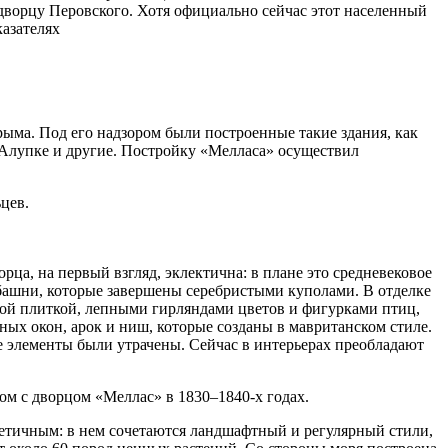
дворцу Перовского. Хотя официально сейчас этот населенный
казателях
ыма. Под его надзором были построенные такие здания, как
Алупке и другие. Постройку «Мелласа» осуществил
цев.
ца, на первый взгляд, эклектична: в плане это средневековое
башни, которые завершены серебристыми куполами. В отделке
ой плиткой, лепными гирляндами цветов и фигурками птиц,
ых окон, арок и ниш, которые созданы в мавританском стиле.
 элементы были утрачены. Сейчас в интерьерах преобладают
ом с дворцом «Меллас» в 1830–1840-х годах.
нтетичным: в нем сочетаются ландшафтный и регулярный стили,