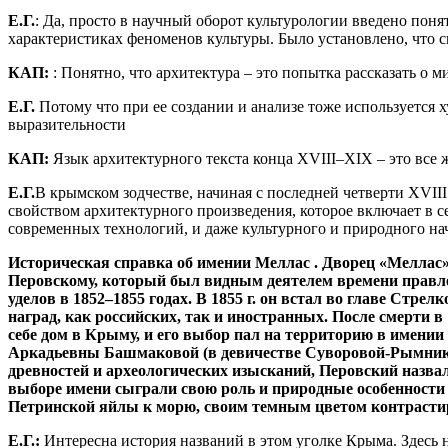
Е.Г.
: Да, просто в научный оборот культурологии введено пон
характеристиках феноменов культуры. Было установлено, что с
КАП:
: Понятно, что архитектура – это попытка рассказать о м
Е.Г.
Потому что при ее создании и анализе тоже используется 
выразительности
КАП:
Язык архитектурного текста конца XVIII–XIX – это все 
Е.Г.
В крымском зодчестве, начиная с последней четверти XVIII
свойством архитектурного произведения, которое включает в с
современных технологий, и даже культурного и природного на
Историческая справка об имении Меллас
. Дворец «Меллас
Перовскому, который был видным деятелем времени правлен
уделов в 1852–1855 годах. В 1855 г. он встал во главе Стр
наград, как российских, так и иностранных. После смерти
себе дом в Крыму, и его выбор пал на территорию в имении
Аркадьевны Башмаковой (в девичестве Суворовой-Рымникско
древностей и археологических изысканий, Перовский назвал
выборе имени сыграли свою роль и природные особенности
Петринской яйлы к морю, своим темным цветом контрасти
Е.Г.:
Интересна история названий в этом уголке Крыма. Здесь