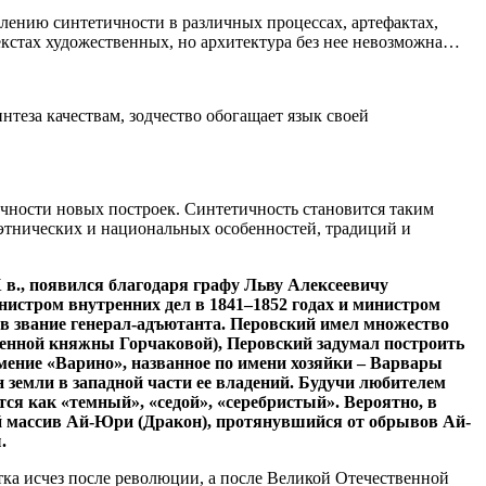
влению синтетичности в различных процессах, артефактах,
текстах художественных, но архитектура без нее невозможна…
теза качествам, зодчество обогащает язык своей
тичности новых построек. Синтетичность становится таким
 этнических и национальных особенностей, традиций и
в., появился благодаря графу Льву Алексеевичу
нистром внутренних дел в 1841–1852 годах и министром
ен в звание генерал-адъютанта. Перовский имел множество
денной княжны Горчаковой), Перовский задумал построить
мение «Варино», названное по имени хозяйки – Варвары
земли в западной части ее владений. Будучи любителем
ся как «темный», «седой», «серебристый». Вероятно, в
ий массив Ай-Юри (Дракон), протянувшийся от обрывов Ай-
.
ка исчез после революции, а после Великой Отечественной