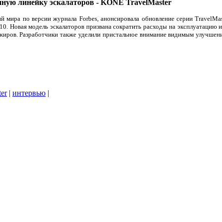
ую линейку эскалаторов - KONE TravelMaster
мира по версии журнала Forbes, анонсировала обновление серии TravelMas
0. Новая модель эскалаторов призвана сократить расходы на эксплуатацию 
ажиров. Разработчики также уделили пристальное внимание видимым улучшен
ter
|
интервью
|