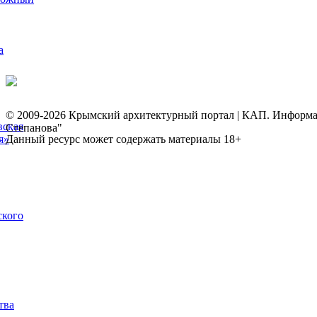
а
© 2009-2026 Крымский архитектурный портал | КАП. Информаци
вская
Степанова"
я»
Данный ресурс может содержать материалы 18+
ского
тва