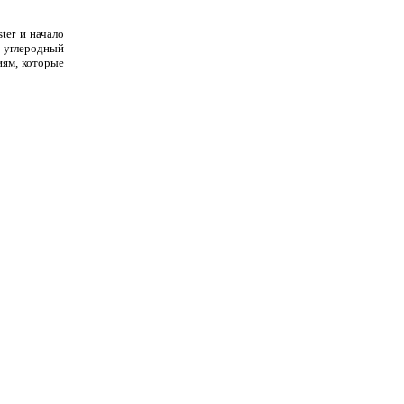
ter и начало
и углеродный
иям, которые