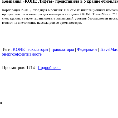
Компания «КОНЕ Лифты» представила в Украине обновленн
Корпорация KONE, входящая в рейтинг 100 самых инновационных компаний 
продаж нового эскалатора для коммерческих зданий KONE TravelMaster™ 11
след здания, а также гарантировать наивысший уровень безопасности пасс
влияют на впечатление пассажиров во время поездки.
Теги:
KONE
|
эскалаторы
|
траволаторы
|
Федерякин
|
TravelMas
энергоэффективность
Просмотров: 1714 |
Подробнее...
ы