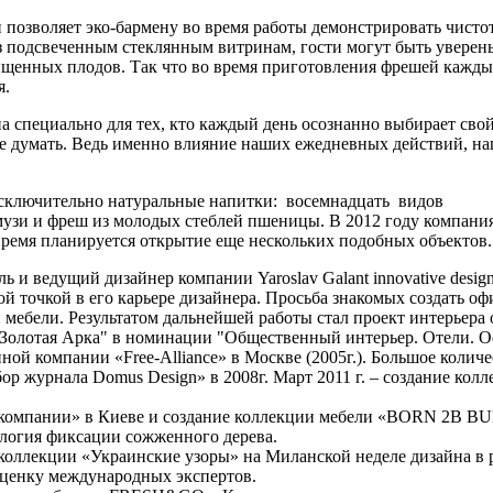
позволяет эко-бармену во время работы демонстрировать чисто
з подсвеченным стеклянным витринам, гости могут быть уверен
чищенных плодов. Так что во время приготовления фрешей кажд
я.
 специально для тех, кто каждый день осознанно выбирает свой
люче думать. Ведь именно влияние наших ежедневных действий, н
лючительно натуральные напитки: восемнадцать видов
узи и фреш из молодых стеблей пшеницы. В 2012 году компани
емя планируется открытие еще нескольких подобных объектов.
ель и ведущий дизайнер компании Yaroslav Galant innovative desig
й точкой в его карьере дизайнера. Просьба знакомых создать оф
 мебели. Результатом дальнейшей работы стал проект интерьера
 "Золотая Арка" в номинации "Общественный интерьер. Отели. 
нной компании «Free-Alliance» в Москве (2005г.). Большое колич
р журнала Domus Design» в 2008г. Март 2011 г. – создание кол
й компании» в Киеве и создание коллекции мебели «BORN 2B B
ология фиксации сожженного дерева.
 коллекции «Украинские узоры» на Миланской неделе дизайна в 
 оценку международных экспертов.