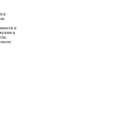
t в
али
льности и
кухонь и
ели,
списке