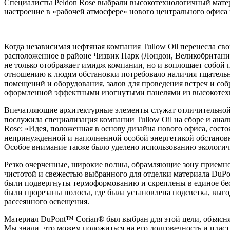
Специалисты Peldon Rose выбрали высокотехнологичный матер
настроение в «рабочей атмосфере» нового центрального офиса 
Когда независимая нефтяная компания Tullow Oil перенесла с
расположенное в районе Чизвик Парк (Лондон, Великобритания)
не только отображает имидж компании, но и воплощает собой 
отношению к людям обстановки потребовало наличия тщательн
помещений и оборудования, залов для проведения встреч и соб
оформленной эффектными изогнутыми панелями из высокотехн
Впечатляющие архитектурные элементы служат отличительной 
послужила специализация компании Tullow Oil на сборе и анал
Rose: «Идея, положенная в основу дизайна нового офиса, состо
непринужденной и наполненной особой энергетикой обстановке
Особое внимание также было уделено использованию экологич
Резко очерченные, широкие волны, обрамляющие зону приемно
чистотой и свежестью выбранного для отделки материала DuPo
были подвергнуты термоформованию и скреплены в единое бес
были прорезаны полосы, где была установлена подсветка, выг
рассеянного освещения.
Материал DuPont™ Corian® был выбран для этой цели, объясняе
Мы знали, что можем положиться на его долговечность и плас