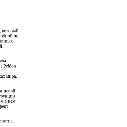
,
, который
любной по
ионных
й,
вом
з Peldon
ках мира.
лянцевой
струкции
ем в нем
фект
ристик.