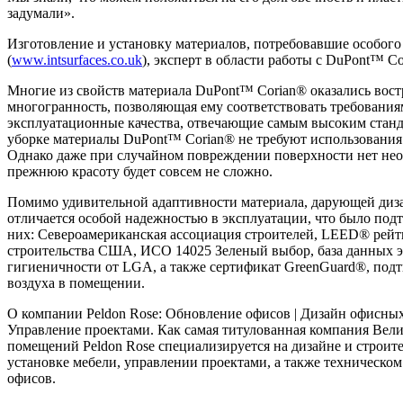
задумали».
Изготовление и установку материалов, потребовавшие особого 
(
www.intsurfaces.co.uk
), эксперт в области работы с DuPont™ Co
Многие из свойств материала DuPont™ Corian® оказались востр
многогранность, позволяющая ему соответствовать требования
эксплуатационные качества, отвечающие самым высоким станд
уборке материалы DuPont™ Corian® не требуют использования 
Однако даже при случайном повреждении поверхности нет нео
прежнюю красоту будет совсем не сложно.
Помимо удивительной адаптивности материала, дарующей диз
отличается особой надежностью в эксплуатации, что было по
них: Североамериканская ассоциация строителей, LEED® рейти
строительства США, ИСО 14025 Зеленый выбор, база данных эк
гигиеничности от LGA, а также сертификат GreenGuard®, подт
воздуха в помещении.
О компании Peldon Rose: Обновление офисов | Дизайн офисных
Управление проектами. Как самая титулованная компания Вели
помещений Peldon Rose специализируется на дизайне и строит
установке мебели, управлении проектами, а также техническо
офисов.