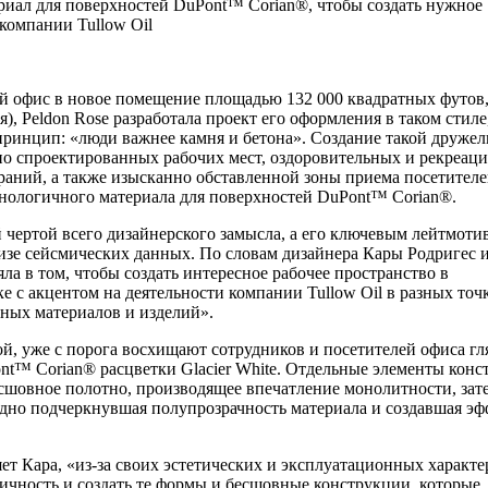
иал для поверхностей DuPont™ Corian®, чтобы создать нужное
компании Tullow Oil
вой офис в новое помещение площадью 132 000 квадратных футов
, Peldon Rose разработала проект его оформления в таком стиле
принцип: «люди важнее камня и бетона». Создание такой друже
о спроектированных рабочих мест, оздоровительных и рекреац
раний, а также изысканно обставленной зоны приема посетителе
ологичного материала для поверхностей DuPont™ Corian®.
чертой всего дизайнерского замысла, а его ключевым лейтмоти
изе сейсмических данных. По словам дизайнера Кары Родригес и
яла в том, чтобы создать интересное рабочее пространство в
 с акцентом на деятельности компании Tullow Oil в разных точ
ных материалов и изделий».
й, уже с порога восхищают сотрудников и посетителей офиса г
nt™ Corian® расцветки Glacier White. Отдельные элементы кон
шовное полотно, производящее впечатление монолитности, зат
одно подчеркнувшая полупрозрачность материала и создавшая эф
т Кара, «из-за своих эстетических и эксплуатационных характе
тичность и создать те формы и бесшовные конструкции, которые