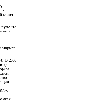
ту
ы в
ый может
 путь: что
аш выбор,
я открыла
n®. В 2000
ис для
 офиса
Офисы"
ество
лекции
URN»,
рамках