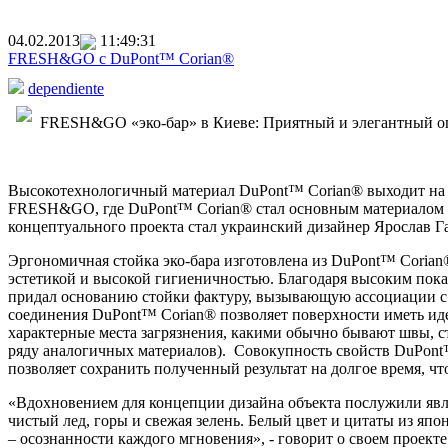
04.02.2013
11:49:31
FRESH&GO с DuPont™ Corian®
dependiente
FRESH&GO «эко-бар» в Киеве: Приятный и элегантный оп
Высокотехнологичный материал DuPont™ Corian® выходит на ар
FRESH&GO, где DuPont™ Corian® стал основным материалом 
концептуального проекта стал украинский дизайнер Ярослав Гала
Эргономичная стойка эко-бара изготовлена из DuPont™ Corian
эстетикой и высокой гигиеничностью. Благодаря высоким пок
придал основанию стойки фактуру, вызывающую ассоциации с
соединения DuPont™ Corian® позволяет поверхности иметь ид
характерные места загрязнения, какими обычно бывают швы, с
ряду аналогичных материалов). Совокупность свойств DuPont™ 
позволяет сохранить полученный результат на долгое время, ч
«Вдохновением для концепции дизайна объекта послужили яв
чистый лед, горы и свежая зелень. Белый цвет и цитаты из яп
– осознанности каждого мгновения», - говорит о своем проекте