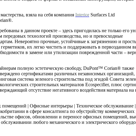
мастерства, взяла на себя компания
Interior
Surfaces Ltd
rian®.
ебованы в данном проекте – здесь пригодилась не только его у
м передовых технологий производства, но и превосходные
артам. Невероятно прочные, устойчивые к загрязнению и прост
герметиков, их легко чистить и поддерживать в первозданном в
бходимости в замене или утилизации поврежденной части – вер
айнерам полную эстетическую свободу, DuPont™ Corian® также
дтверждено сертификатами различных независимых организаций,
нговая система зеленого строительства под эгидой Совета зеле
ологических строительных материалов Ecospecifier, плюс серти
верждающий отсутствие негативного воздействия материала на 
 помещений | Офисные интерьеры | Техническое обслуживание |
кобритании в сфере консалтинга по обустройству коммерческих
ельстве офисов, обновлении и переносе офисных помещений, вы
м обслуживании любого механического и электрического оборуд