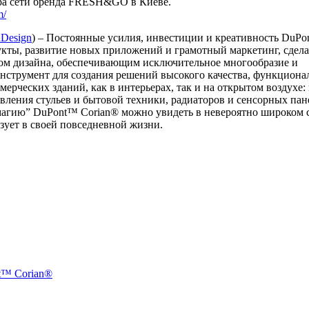
бара сети бренда FRESH&GO в Киеве.
m/
nDesign
) – Постоянные усилия, инвестиции и креативность DuPon
укты, развитие новых приложений и грамотный маркетинг, сдел
м дизайна, обеспечивающим исключительное многообразие и
нструмент для создания решений высокого качества, функциона
рческих зданий, как в интерьерах, так и на открытом воздухе: 
вления стульев и бытовой техники, радиаторов и сенсорных пан
“магию” DuPont™ Corian® можно увидеть в невероятно широком 
ьзует в своей повседневной жизни.
t™ Corian®