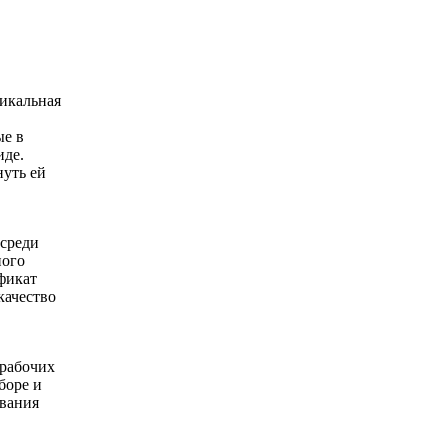
никальная
ые в
иде.
нуть ей
 среди
ного
фикат
качество
 рабочих
боре и
ования