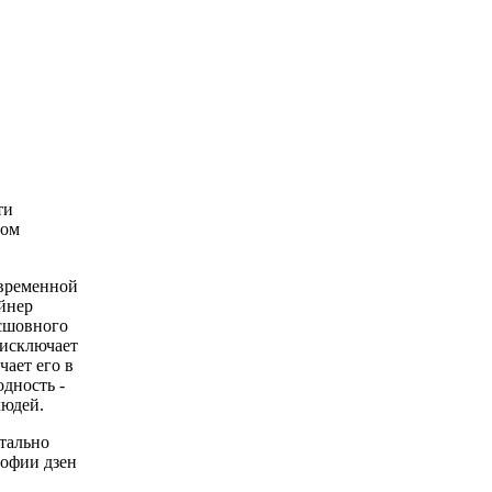
ти
ром
овременной
йнер
есшовного
 исключает
ает его в
дность -
людей.
тально
софии дзен