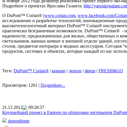
В ноябре 2012 года дизайнер реализовал проект первого эко-
Подробнее о проектах Ярослава Галанта:
http://yaroslavgalant.co
О DuPont™ Corian® (
www.corian.com
,
www.facebook.com/Coria
исследованиях и разработке технологий, инновационные прод
высокотехнологичный материал DuPont™ Corian® инструменто
практически безграничные возможности. DuPont™ Corian® - и
надежности, предназначенных для жилых, общественных и комме
светильников, ванных комнат и внешней отдели зданий, изгото
столов, предметов интерьера и модных аксессуаров. Сегодня 
продуктов, системах и объектах, которые каждый из нас испол
Теги:
DuPont™ Corian®
|
кориан
|
дюпон
|
фреш
|
FRESH&GO
Просмотров: 1261 |
Подробнее...
21.12.2012
09:28:37
Крупнейший проект в Европе по облицовке интерьеров DuPon
dependiente