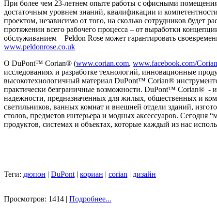
При более чем 23-летнем опыте работы с офисными помещениям
достаточным уровнем знаний, квалификации и компетентности
проектом, независимо от того, на сколько сотрудников будет р
протяжении всего рабочего процесса – от выработки концепци
обслуживанием – Peldon Rose может гарантировать своевременн
www.peldonrose.co.uk
О DuPont™ Corian® (
www.corian.com
,
www.facebook.com/Coria
исследованиях и разработке технологий, инновационные прод
высокотехнологичный материал DuPont™ Corian® инструменто
практически безграничные возможности. DuPont™ Corian® - и
надежности, предназначенных для жилых, общественных и комме
светильников, ванных комнат и внешней отдели зданий, изгото
столов, предметов интерьера и модных аксессуаров. Сегодня 
продуктов, системах и объектах, которые каждый из нас испол
Теги:
дюпон
|
DuPont
|
кориан
|
corian
|
дизайн
Просмотров: 1414 |
Подробнее...