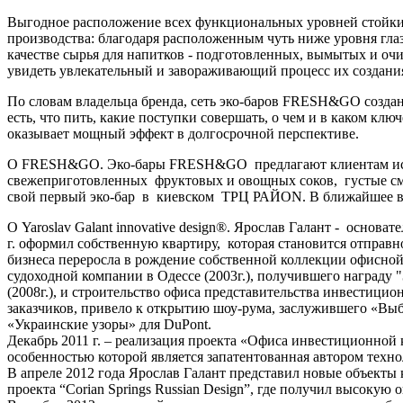
Выгодное расположение всех функциональных уровней стойки 
производства: благодаря расположенным чуть ниже уровня гла
качестве сырья для напитков - подготовленных, вымытых и о
увидеть увлекательный и завораживающий процесс их создани
По словам владельца бренда, сеть эко-баров FRESH&GO создана
есть, что пить, какие поступки совершать, о чем и в каком к
оказывает мощный эффект в долгосрочной перспективе.
О FRESH&GO. Эко-бары FRESH&GO предлагают клиентам иск
свежеприготовленных фруктовых и овощных соков, густые см
свой первый эко-бар в киевском ТРЦ РАЙON. В ближайшее вр
О Yaroslav Galant innovative design®. Ярослав Галант - основат
г. оформил собственную квартиру, которая становится отправно
бизнеса переросла в рождение собственной коллекции офисной
судоходной компании в Одессе (2003г.), получившего награду
(2008г.), и строительство офиса представительства инвестицио
заказчиков, привело к открытию шоу-рума, заслужившего «Выбо
«Украинские узоры» для DuPont.
Декабрь 2011 г. – реализация проекта «Офиса инвестиционно
особенностью которой является запатентованная автором техн
В апреле 2012 года Ярослав Галант представил новые объекты
проекта “Corian Springs Russian Design”, где получил высокую