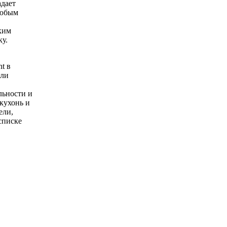
адает
любым
ким
ку.
t в
али
льности и
кухонь и
ели,
списке