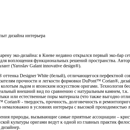
ыт дизайна интерьера
ену эко-дизайна: в Киеве недавно открылся первый эко-бар се
для воплощения функциональных решений пространства. Авто
нт (Yaroslav Galant innovative design®).
® оттенка Designer White (белый), отличающегося перфектной с
азателям прочности и легкости формовки DuPont™ Corian®, диза
 колотым льдом и японским искусством оригами. Технология б
еальный внешний вид по сравнению с натуральным камнем, т.к.
тыки или естественные поры материала (что также выгодно отлич
Corian® - твердость, прочность, долговечность и ремонтоприго
то немаловажно в условиях интерьера с высокой проходимостью 
ления природы, вызывающие самые приятные ассоциации – крис
онской культуры оригами ведут к одной из главных практик фило
 дизайнер.