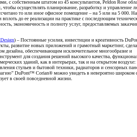
и, с собственным штатом из 45 консультантов, Peldon Rose обл
, чтобы осуществлять планирование, разработку и управление 
ассчитано то или иное офисное помещение – на 5 или на 5 000. На
и вплоть до ее реализации на практике с последующим техничес
ость, экономичность и полноту услуг, предоставляемых заказчи
nDesign
) – Постоянные усилия, инвестиции и креативность DuPon
укты, развитие новых приложений и грамотный маркетинг, сдел
м дизайна, обеспечивающим исключительное многообразие и
нструмент для создания решений высокого качества, функциона
рческих зданий, как в интерьерах, так и на открытом воздухе: 
вления стульев и бытовой техники, радиаторов и сенсорных пан
“магию” DuPont™ Corian® можно увидеть в невероятно широком 
ьзует в своей повседневной жизни.