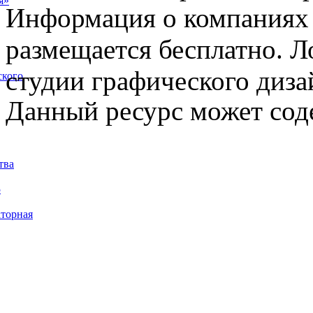
я»
Информация о компаниях 
размещается бесплатно. Л
студии графического диза
ского
Данный ресурс может сод
тва
5
торная