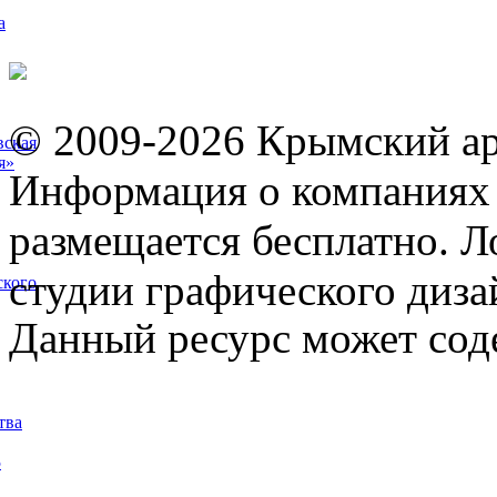
а
© 2009-2026 Крымский ар
вская
я»
Информация о компаниях 
размещается бесплатно. Л
студии графического диза
ского
Данный ресурс может сод
тва
5