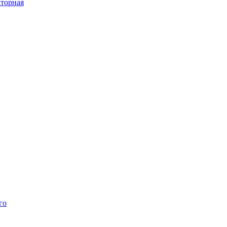
торная
го