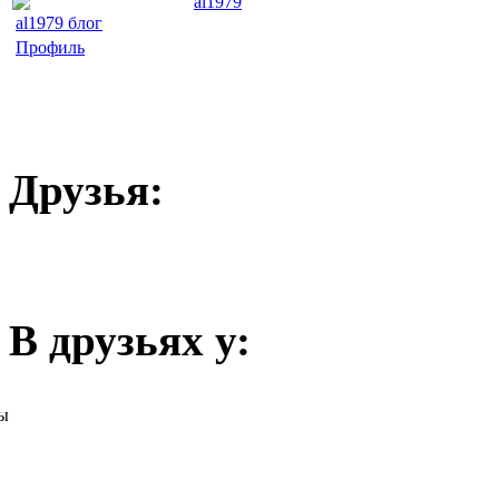
al1979
al1979 блог
Профиль
Друзья:
В друзьях у:
ы