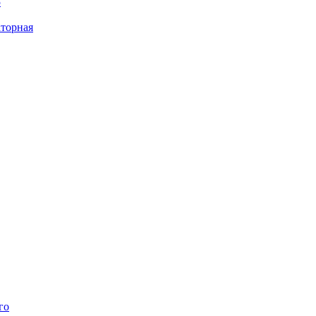
5
торная
го