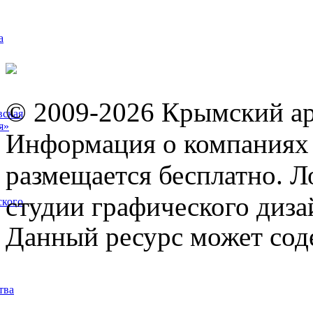
а
© 2009-2026 Крымский ар
вская
я»
Информация о компаниях 
размещается бесплатно. Л
студии графического диза
ского
Данный ресурс может сод
тва