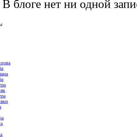
В блоге нет ни одной запи
ы
нцова
ба
мана
ба
ера
няк
ера
няки
а
ра
на
а