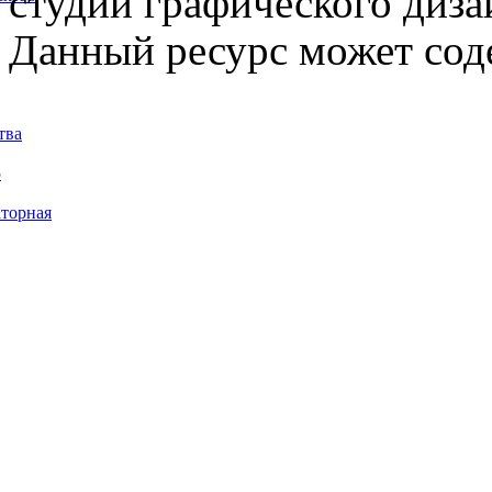
студии графического диза
Данный ресурс может сод
тва
5
торная