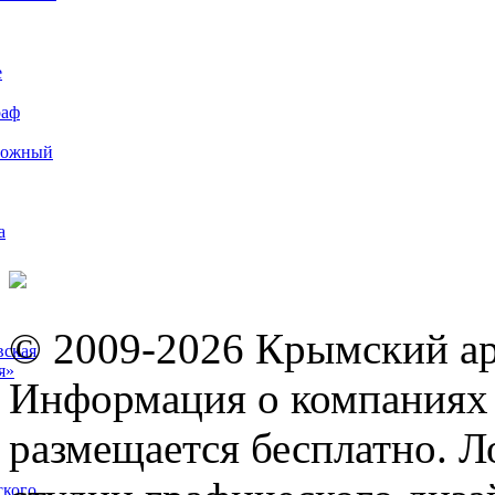
е
раф
рожный
а
© 2009-2026 Крымский ар
вская
я»
Информация о компаниях 
размещается бесплатно. Л
ского