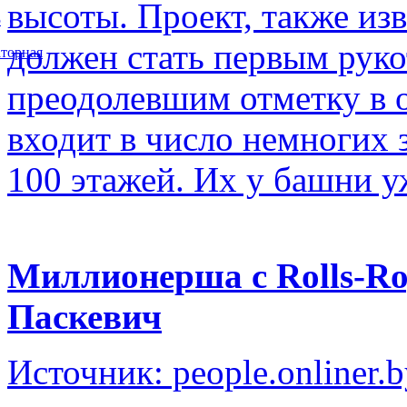
высоты. Проект, также изв
5
должен стать первым рук
торная
преодолевшим отметку в о
входит в число немногих
100 этажей. Их у башни у
Миллионерша с Rolls-Ro
Паскевич
Источник: people.onliner.