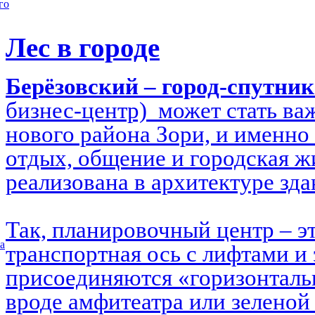
го
Лес в городе
Берёзовский – город-спутни
бизнес-центр) может стать в
нового района Зори, и именно 
отдых, общение и городская ж
реализована в архитектуре зд
Так, планировочный центр – э
а
транспортная ось с лифтами и 
присоединяются «горизонталь
вроде амфитеатра или зеленой