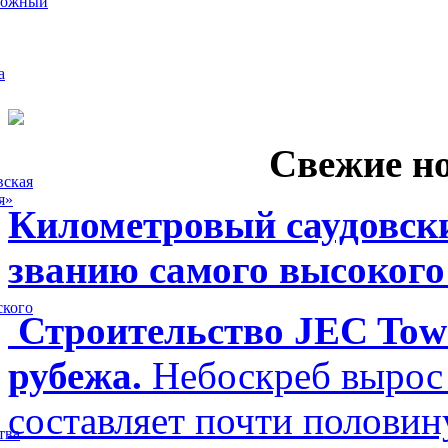
рожный
а
Свежие н
вская
я»
Километровый саудовски
званию самого высокого
ского
Строительство JEC Towe
рубежа.
Небоскреб вырос 
составляет почти полови
тва