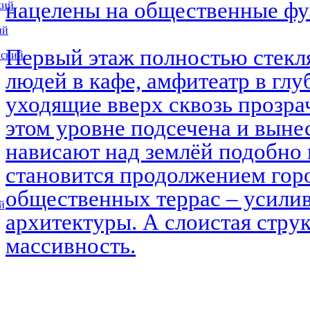
нацелены на общественные ф
кий
ий
Первый этаж полностью стекл
вский
людей в кафе, амфитеатр в глу
уходящие вверх сквозь прозра
этом уровне подсечена и выне
нависают над землёй подобно 
становится продолжением горо
общественных террас – усилив
й
архитектуры. А слоистая струк
массивность.