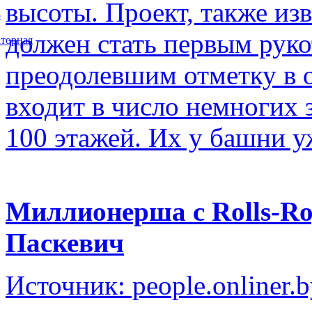
высоты. Проект, также изв
5
должен стать первым рук
торная
преодолевшим отметку в о
входит в число немногих
100 этажей. Их у башни у
Миллионерша с Rolls-Ro
Паскевич
Источник: people.onliner.