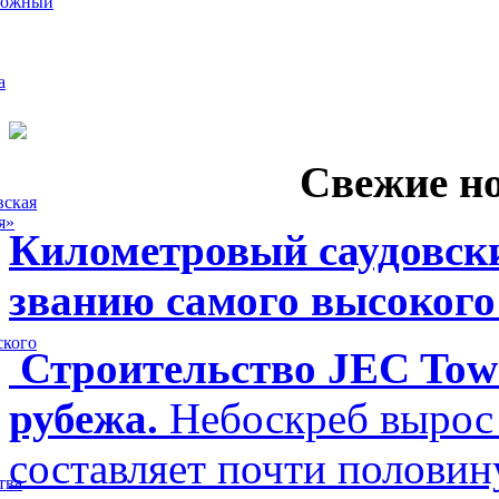
рожный
а
Свежие н
вская
я»
Километровый саудовски
званию самого высокого
ского
Строительство JEC Towe
рубежа.
Небоскреб вырос 
составляет почти полови
тва