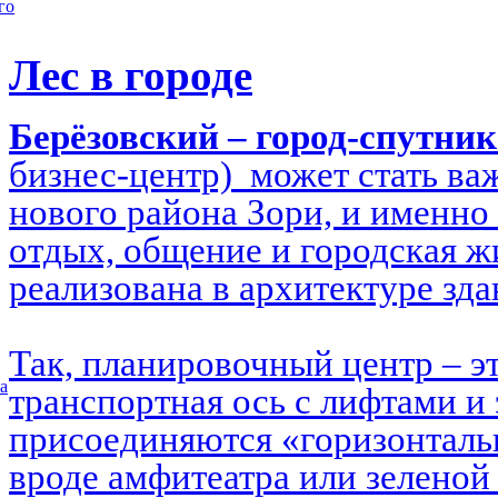
го
Лес в городе
Берёзовский – город-спутни
бизнес-центр) может стать в
нового района Зори, и именно 
отдых, общение и городская ж
реализована в архитектуре зд
Так, планировочный центр – э
а
транспортная ось с лифтами и 
присоединяются «горизонталь
вроде амфитеатра или зеленой