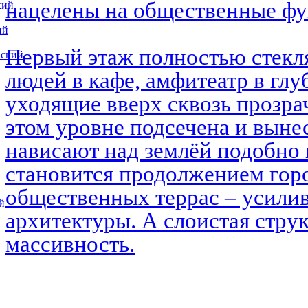
нацелены на общественные ф
кий
ий
Первый этаж полностью стекл
вский
людей в кафе, амфитеатр в глу
уходящие вверх сквозь прозра
этом уровне подсечена и выне
нависают над землёй подобно 
становится продолжением горо
общественных террас – усилив
й
архитектуры. А слоистая струк
массивность.