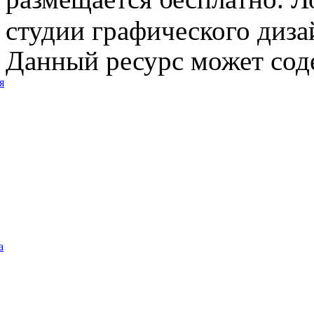
студии графического диза
Данный ресурс может сод
я
а