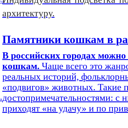
го
архитектуру.
Памятники кошкам в ра
В российских городах можн
кошкам.
Чаще всего это жанр
реальных историй, фольклорн
«подвигов» животных. Такие 
достопримечательностями: с 
а
приходят «на удачу» и по при