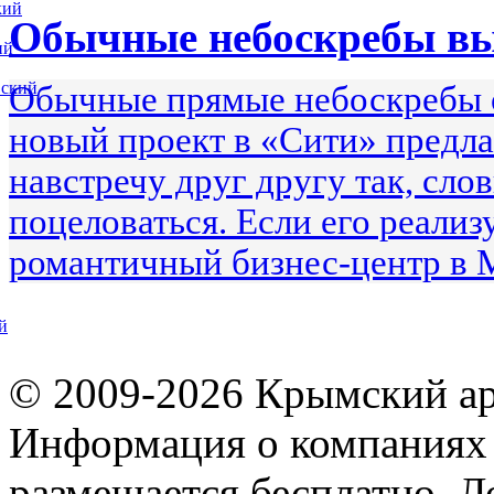
кий
Обычные небоскребы в
ий
вский
Обычные прямые небоскребы 
новый проект в «Сити» предла
навстречу друг другу так, сло
поцеловаться. Если его реализ
романтичный бизнес-центр в 
й
© 2009-2026 Крымский ар
Информация о компаниях 
размещается бесплатно. Л