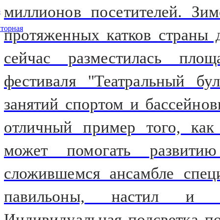
миллионов посетителей. Зи
5
торная
протяженных катков страны 
сейчас разместилась площ
фестиваля "Театральный бу
занятий спортом и бассейно
отличный пример того, как 
может помогать развити
сложившемся ансамбле спец
павильоны, настил и 
Индивидуальная подсветка п