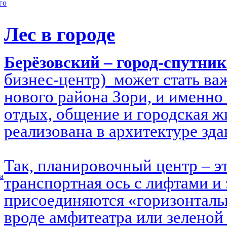
го
Лес в городе
Берёзовский – город-спутни
бизнес-центр) может стать в
нового района Зори, и именно 
отдых, общение и городская ж
реализована в архитектуре зд
Так, планировочный центр – э
а
транспортная ось с лифтами и 
присоединяются «горизонталь
вроде амфитеатра или зеленой