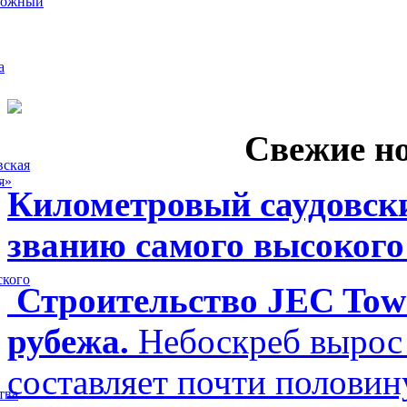
рожный
а
Свежие н
вская
я»
Километровый саудовски
званию самого высокого
ского
Строительство JEC Towe
рубежа.
Небоскреб вырос 
составляет почти полови
тва