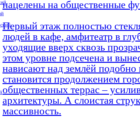
нацелены на общественные ф
кий
ий
Первый этаж полностью стекл
вский
людей в кафе, амфитеатр в глу
уходящие вверх сквозь прозра
этом уровне подсечена и выне
нависают над землёй подобно 
становится продолжением горо
общественных террас – усилив
й
архитектуры. А слоистая струк
массивность.