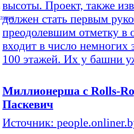
высоты. Проект, также изв
5
должен стать первым рук
торная
преодолевшим отметку в о
входит в число немногих
100 этажей. Их у башни у
Миллионерша с Rolls-Ro
Паскевич
Источник: people.onliner.