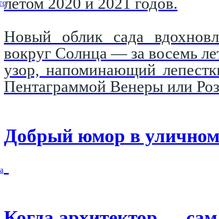
летом 2020 и 2021 годов.
го
Новый облик сада вдохновл
вокруг Солнца — за восемь ле
узор, напоминающий лепестк
Пентаграммой Венеры или Роз
Добрый юмор в уличном
а
Когда архитектор — сам 