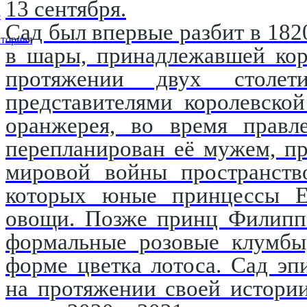
13 сентября.
5
Сад был впервые разбит в 182
торная
в шары, принадлежавшей кор
протяжении двух столети
представителями королевско
оранжерея, во время правл
перепланирован её мужем, п
мировой войны пространство
которых юные принцессы Е
овощи. Позже принц Филипп 
формальные розовые клумбы,
форме цветка лотоса. Сад эп
на протяжении своей истори