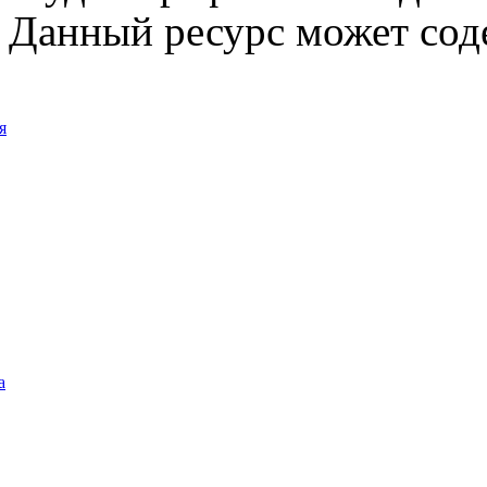
Данный ресурс может сод
я
а