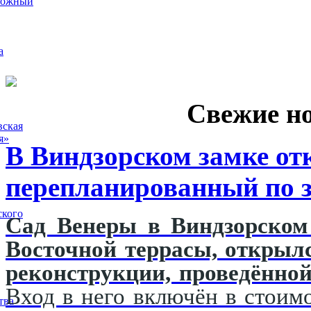
рожный
а
Свежие н
вская
я»
В Виндзорском замке от
перепланированный по з
ского
Сад Венеры в Виндзорском 
Восточной террасы, открыл
реконструкции, проведённой
Вход в него включён в стоимо
тва