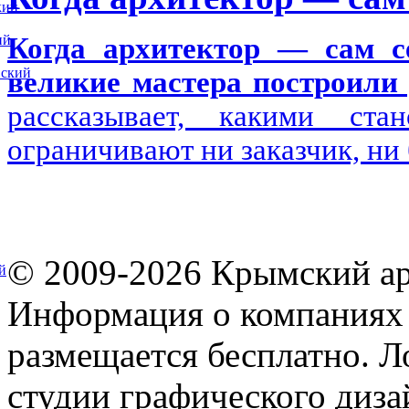
кий
ий
Когда архитектор — сам се
вский
великие мастера построили 
рассказывает, какими ста
ограничивают ни заказчик, ни
© 2009-2026 Крымский ар
й
Информация о компаниях 
размещается бесплатно. Л
студии графического диза