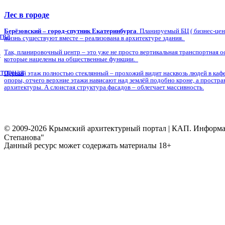
Лес в городе
Берёзовский – город-спутник Екатеринбурга
. Планируемый БЦ ( бизнес-це
тва
жизнь существуют вместе – реализована в архитектуре здания.
Так, планировочный центр – это уже не просто вертикальная транспортная о
5
которые нацелены на общественные функции.
торная
Первый этаж полностью стеклянный – прохожий видит насквозь людей в кафе,
опоры, отчего верхние этажи нависают над землёй подобно кроне, а простр
архитектуры. А слоистая структура фасадов – облегчает массивность.
© 2009-2026 Крымский архитектурный портал | КАП. Информаци
Степанова"
Данный ресурс может содержать материалы 18+