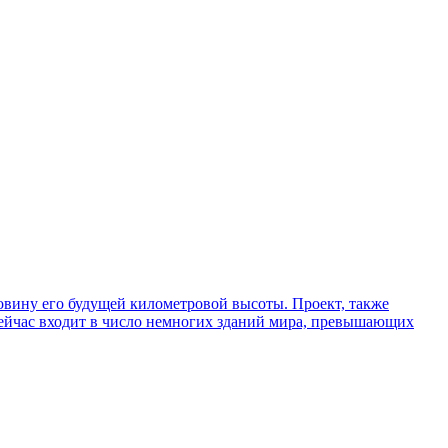
ловину его будущей километровой высоты. Проект, также
сейчас входит в число немногих зданий мира, превышающих