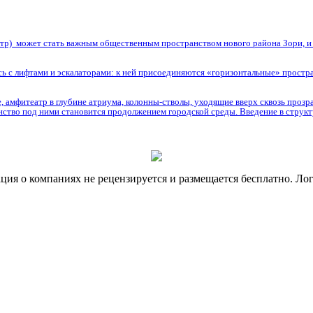
нтр) может стать важным общественным пространством нового района Зори, и и
сь с лифтами и эскалаторами: к ней присоединяются «горизонтальные» простра
 амфитеатр в глубине атриума, колонны-стволы, уходящие вверх сквозь прозр
анство под ними становится продолжением городской среды. Введение в струк
я о компаниях не рецензируется и размещается бесплатно. Лог