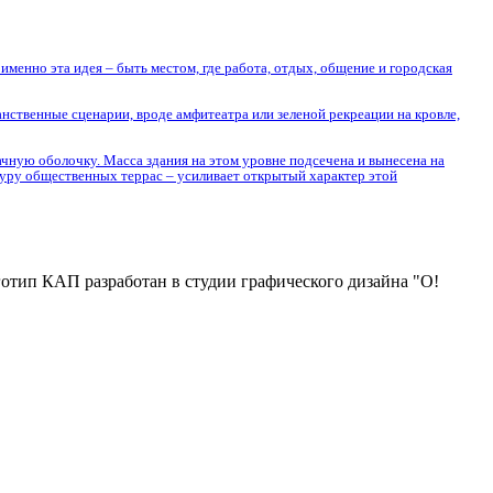
менно эта идея – быть местом, где работа, отдых, общение и городская
нственные сценарии, вроде амфитеатра или зеленой рекреации на кровле,
ачную оболочку. Масса здания на этом уровне подсечена и вынесена на
туру общественных террас – усиливает открытый характер этой
отип КАП разработан в студии графического дизайна "О!