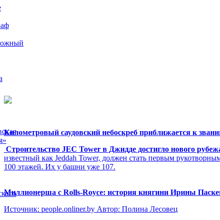
е
раф
рожный
а
вская
Километровый саудовский небоскреб приближается к звани
я»
Строительство JEC Tower в Джидде достигло нового рубеж
известный как Jeddah Tower, должен стать первым рукотворны
100 этажей. Их у башни уже 107.
Миллионерша с Rolls-Royсе: история княгини Ирины Паск
ского
Источник: people.onliner.by Автор: Полина Лесовец