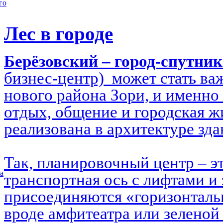
го
Лес в городе
Берёзовский – город-спутни
бизнес-центр) может стать в
нового района Зори, и именно 
отдых, общение и городская ж
реализована в архитектуре зд
Так, планировочный центр – э
а
транспортная ось с лифтами и 
присоединяются «горизонталь
вроде амфитеатра или зеленой