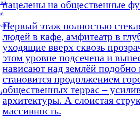
нацелены на общественные ф
кий
ий
Первый этаж полностью стекл
вский
людей в кафе, амфитеатр в глу
уходящие вверх сквозь прозра
этом уровне подсечена и выне
нависают над землёй подобно 
становится продолжением горо
общественных террас – усилив
й
архитектуры. А слоистая струк
массивность.