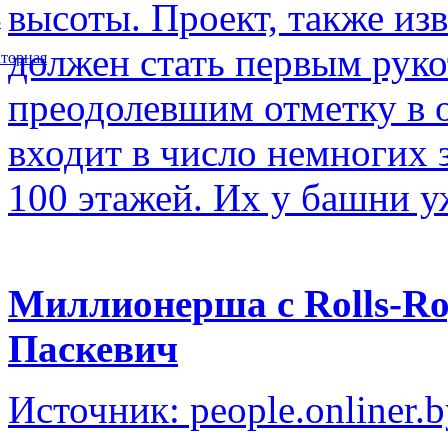
высоты. Проект, также изв
5
должен стать первым рук
торная
преодолевшим отметку в о
входит в число немногих
100 этажей. Их у башни у
Миллионерша с Rolls-Ro
Паскевич
Источник: people.onliner.