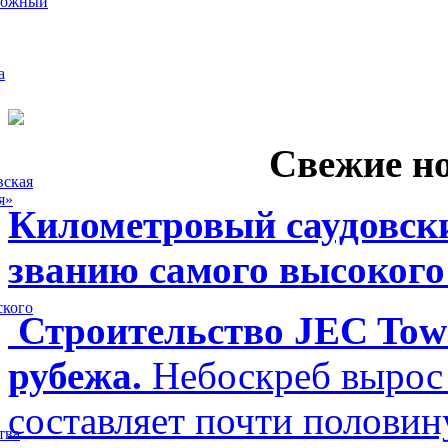
рожный
а
Свежие н
вская
я»
Километровый саудовски
званию самого высокого
ского
Строительство JEC Towe
рубежа.
Небоскреб вырос 
составляет почти полови
тва