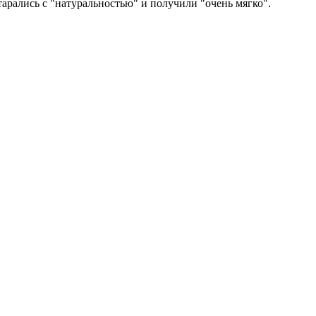
тарались с "натуральностью" и получили "очень мягко".