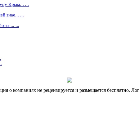
ру Крым... ...
 знае... ...
ты ... ...
.
.
я о компаниях не рецензируется и размещается бесплатно. Лог