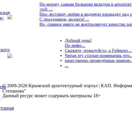
По-моему, самым большим вкладом в архитекту
:roll: ...
вская
Про лестницу любви и видовую площадку над ней
я»
С праздником, коллеги! ...
Но, главное никто не контролирует качество рабо
Добрый день!
По инфо...
ского
Скажите, пожалуйста, а Гейнрих...
Читая эту статью понимаешь что..
качественно проведённые инжене..
...
© 2009-2026 Крымский архитектурный портал | КАП. Информаци
тва
Степанова"
Данный ресурс может содержать материалы 18+
5
торная