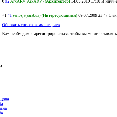
0
#2
ArxARV(ArxARV)
(Архитектор)
14.05.2010 17:18
И ничч-ё
+1
#1
seriozja(sarabuz)
(Интересующийся)
09.07.2009 23:47
Симм
Обновить список комментариев
Вам необходимо зарегистрироваться, чтобы вы могли оставлят
ы
нцова
ба
мана
ба