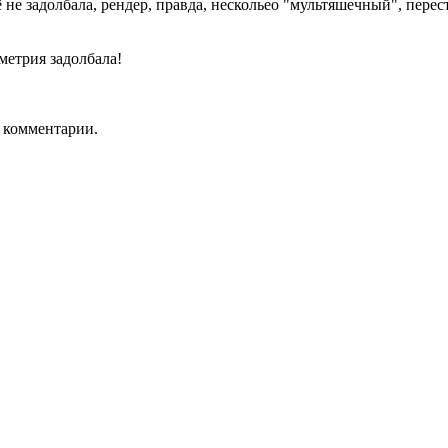
 не задолбала, рендер, правда, нескольео "мультяшечный", перес
етрия задолбала!
ь комментарии.