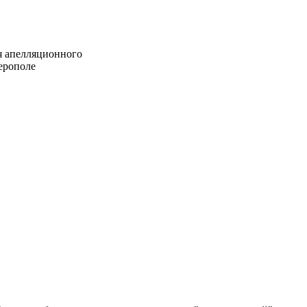
я апелляционного
ферополе