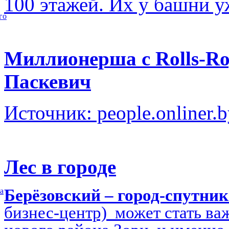
100 этажей. Их у башни у
го
Миллионерша с Rolls-Ro
Паскевич
Источник: people.onliner.
Лес в городе
Берёзовский – город-спутни
а
бизнес-центр) может стать в