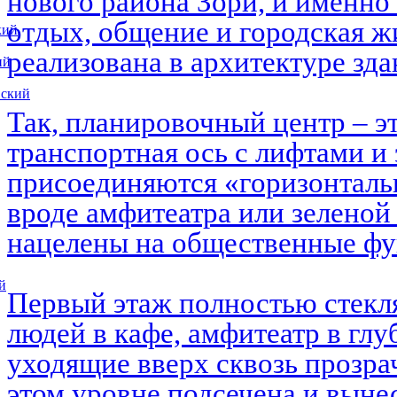
нового района Зори, и именно 
отдых, общение и городская ж
кий
реализована в архитектуре зд
ий
вский
Так, планировочный центр – э
транспортная ось с лифтами и 
присоединяются «горизонталь
вроде амфитеатра или зеленой
нацелены на общественные ф
й
Первый этаж полностью стекл
людей в кафе, амфитеатр в глу
уходящие вверх сквозь прозра
этом уровне подсечена и выне