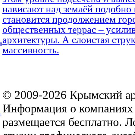
нависают над землёй подобно 
становится продолжением горо
общественных террас – усилив
архитектуры. А слоистая струк
я
массивность.
© 2009-2026 Крымский ар
Информация о компаниях 
а
размещается бесплатно. Л