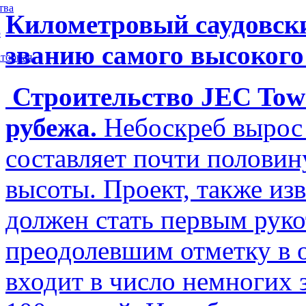
тва
Километровый саудовски
5
званию самого высокого
торная
Строительство JEC Towe
рубежа.
Небоскреб вырос 
составляет почти полови
высоты. Проект, также изв
должен стать первым рук
преодолевшим отметку в о
входит в число немногих