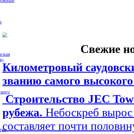
рожный
а
Свежие н
вская
я»
Километровый саудовски
званию самого высокого
ского
Строительство JEC Towe
рубежа.
Небоскреб вырос 
составляет почти полови
тва