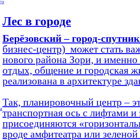
го
Лес в городе
Берёзовский – город-спутни
бизнес-центр) может стать в
нового района Зори, и именно 
отдых, общение и городская ж
реализована в архитектуре зд
Так, планировочный центр – э
а
транспортная ось с лифтами и 
присоединяются «горизонталь
вроде амфитеатра или зеленой