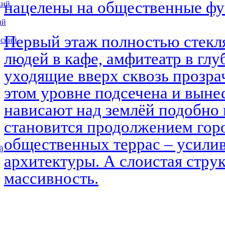
нацелены на общественные ф
кий
ий
Первый этаж полностью стекл
вский
людей в кафе, амфитеатр в глу
уходящие вверх сквозь прозра
этом уровне подсечена и выне
нависают над землёй подобно 
становится продолжением горо
общественных террас – усилив
й
архитектуры. А слоистая струк
массивность.