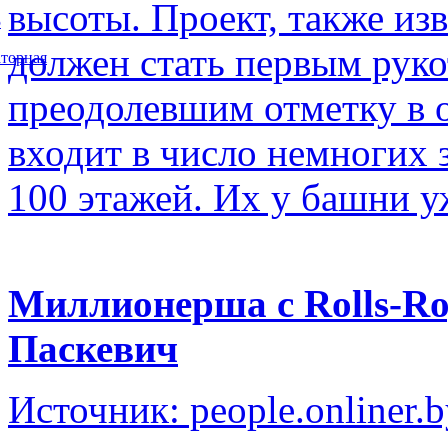
высоты. Проект, также изв
5
должен стать первым рук
торная
преодолевшим отметку в о
входит в число немногих
100 этажей. Их у башни у
Миллионерша с Rolls-Ro
Паскевич
Источник: people.onliner.