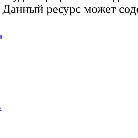
Данный ресурс может сод
я
а