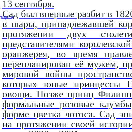
13 сентября.
5
Сад был впервые разбит в 182
торная
в шары, принадлежавшей кор
протяжении двух столети
представителями королевско
оранжерея, во время правл
перепланирован её мужем, п
мировой войны пространство
которых юные принцессы Е
овощи. Позже принц Филипп 
формальные розовые клумбы,
форме цветка лотоса. Сад эп
на протяжении своей истори