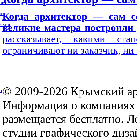
кий
ий
Когда архитектор — сам се
вский
великие мастера построили 
рассказывает, какими ста
ограничивают ни заказчик, ни
© 2009-2026 Крымский ар
й
Информация о компаниях 
размещается бесплатно. Л
студии графического диза