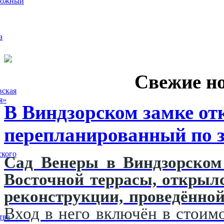
рожный
а
Свежие н
вская
я»
В Виндзорском замке от
перепланированный по з
ского
Сад Венеры в Виндзорском 
Восточной террасы, открыл
реконструкции, проведённой
Вход в него включён в стоимо
тва