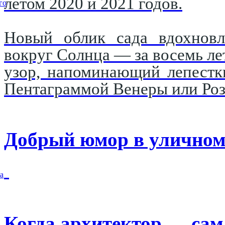
летом 2020 и 2021 годов.
го
Новый облик сада вдохновл
вокруг Солнца — за восемь ле
узор, напоминающий лепестк
Пентаграммой Венеры или Роз
Добрый юмор в уличном
а
Когда архитектор — сам 