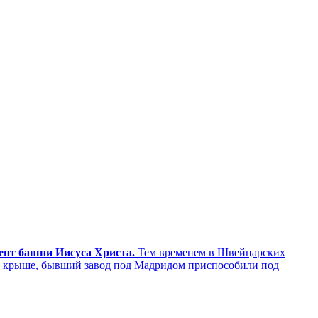
мент башни Иисуса Христа.
Тем временем в Швейцарских
а крыше, бывший завод под Мадридом приспособили под