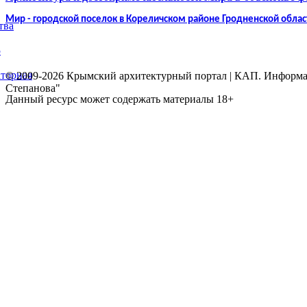
Мир - городской поселок в Кореличском районе Гродненской облас
тва
5
торная
© 2009-2026 Крымский архитектурный портал | КАП. Информаци
Степанова"
Данный ресурс может содержать материалы 18+