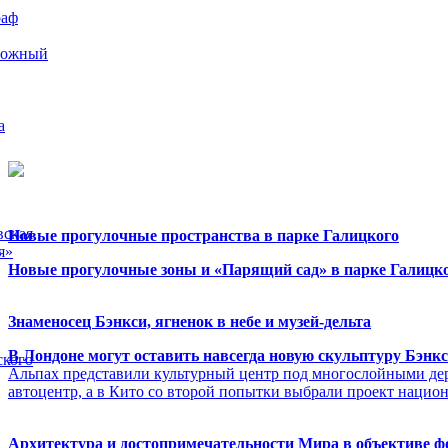
раф
рожный
а
вская
Новые прогулочные пространства в парке Галицкого
я»
Новые прогулочные зоны и «Парящий сад» в парке Галицко
Знаменосец Бэнкси, ягненок в небе и музей-дельта
В Лондоне могут оставить навсегда новую скульптуру Бэнк
ского
Альпах представили культурный центр под многослойными де
автоцентр, а в Кито со второй попытки выбрали проект нацио
Архитектура и достопримечательности Мира в объективе 