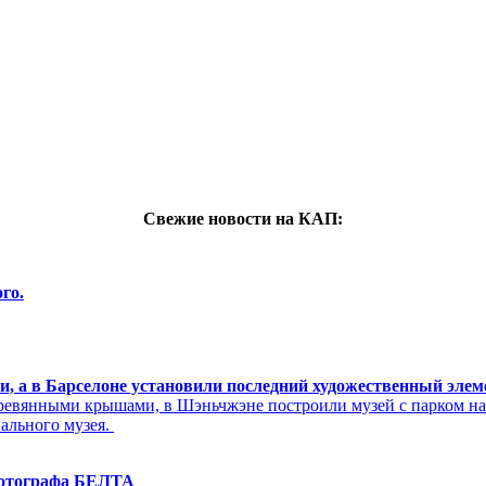
Свежие новости на КАП:
го.
си, а в Барселоне установили последний художественный эле
ревянными крышами, в Шэньчжэне построили музей с парком н
нального музея.
фотографа БЕЛТА