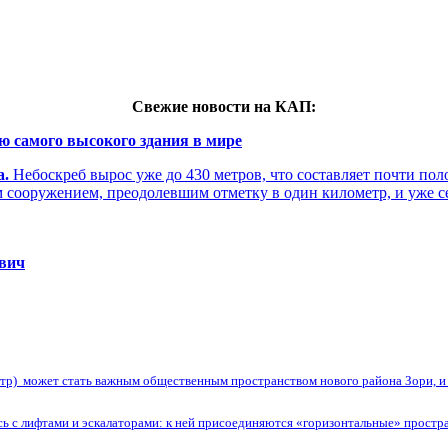
Свежие новости на КАП:
ю самого высокого здания в мире
а.
Небоскреб вырос уже до 430 метров, что составляет почти по
м сооружением, преодолевшим отметку в один километр, и уже 
евич
нтр) может стать важным общественным пространством нового района Зори, и и
сь с лифтами и эскалаторами: к ней присоединяются «горизонтальные» простра