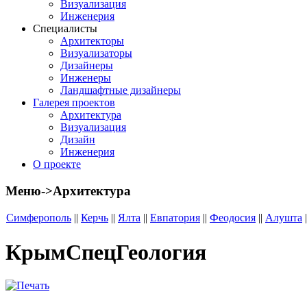
Визуализация
Инженерия
Специалисты
Архитекторы
Визуализаторы
Дизайнеры
Инженеры
Ландшафтные дизайнеры
Галерея проектов
Архитектура
Визуализация
Дизайн
Инженерия
О проекте
Меню->Архитектура
Симферополь
||
Керчь
||
Ялта
||
Евпатория
||
Феодосия
||
Алушта
|
КрымСпецГеология