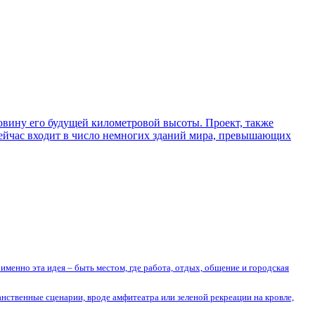
ловину его будущей километровой высоты. Проект, также
сейчас входит в число немногих зданий мира, превышающих
менно эта идея – быть местом, где работа, отдых, общение и городская
нственные сценарии, вроде амфитеатра или зеленой рекреации на кровле,