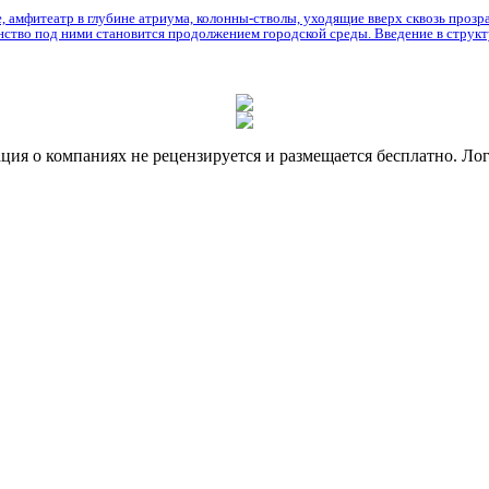
 амфитеатр в глубине атриума, колонны-стволы, уходящие вверх сквозь прозр
анство под ними становится продолжением городской среды. Введение в струк
я о компаниях не рецензируется и размещается бесплатно. Лог