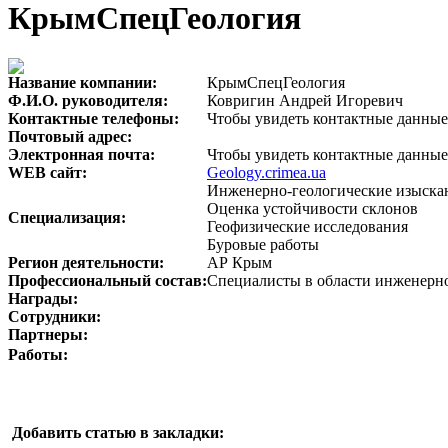
КрымСпецГеология
Название компании:
КрымСпецГеология
Ф.И.О. руководителя:
Ковригин Андрей Игоревич
Контактные телефоны:
Чтобы увидеть контактные данные
Почтовый адрес:
Электронная почта:
Чтобы увидеть контактные данные
WEB сайт:
Geology.crimea.ua
Инженерно-геологические изыска
Оценка устойчивости склонов
Специализация:
Геофизические исследования
Буровые работы
Регион деятельности:
АР Крым
Профессиональный состав:
Специалисты в области инженерно
Награды:
Сотрудники:
Партнеры:
Работы:
Добавить статью в закладки: