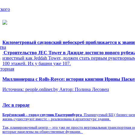
ского
Километровый саудовский небоскреб приближается к звани
тва
Строительство JEC Tower в Джидде достигло нового рубеж
известный как Jeddah Tower, должен стать первым рукотворны
5
100 этажей. Их у башни уже 107.
торная
Миллионерша с Rolls-Royсе: история княгини Ирины Паск
Источник: people.onliner.by Автор: Полина Лесовец
Лес в городе
Берёзовский – город-спутник Екатеринбурга
. Планируемый БЦ ( бизнес-це
жизнь существуют вместе – реализована в архитектуре здания.
Так, планировочный центр – это уже не просто вертикальная транспортная о
которые нацелены на общественные функции.