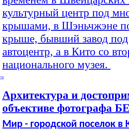
культурный центр под м
крышами, в Шэньчжэне по
крыше, бывший завод по
автоцентр, а в Кито со в
национального музея.
го
Архитектура и достопри
объективе фотографа Б
Мир - городской поселок в