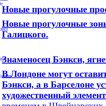
я»
Новые прогулочные прос
Новые прогулочные зоны
ского
Галицкого.
Знаменосец Бэнкси, ягне
тва
5
В Лондоне могут остави
торная
Бэнкси, а в Барселоне у
художественный элемент
временем в Швейцарских 