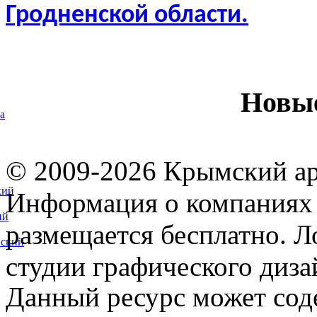
Гродненской области.
Новы
а
© 2009-2026 Крымский ар
кий
Информация о компаниях 
ий
размещается бесплатно. Л
вский
студии графического диза
Данный ресурс может сод