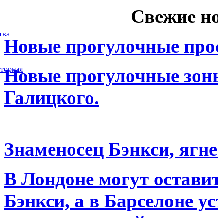
Свежие н
тва
Новые прогулочные прос
5
торная
Новые прогулочные зоны
Галицкого.
Знаменосец Бэнкси, ягне
В Лондоне могут остави
Бэнкси, а в Барселоне у