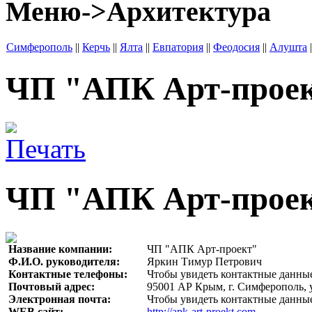
Меню->Архитектура
Симферополь
||
Керчь
||
Ялта
||
Евпатория
||
Феодосия
||
Алушта
|
ЧП "АПК Арт-прое
ЧП "АПК Арт-прое
Название компании:
ЧП "АПК Арт-проект"
Ф.И.О. руководителя:
Яркин Тимур Петрович
Контактные телефоны:
Чтобы увидеть контактные данные
Почтовый адрес:
95001 АР Крым, г. Симферополь, у
Электронная почта:
Чтобы увидеть контактные данные
WEB сайт:
http://apk-art-proekt.com