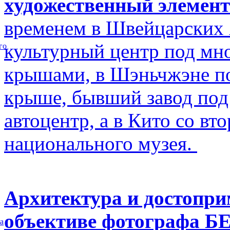
художественный элемент
временем в Швейцарских 
культурный центр под м
го
крышами, в Шэньчжэне по
крыше, бывший завод по
автоцентр, а в Кито со в
национального музея.
Архитектура и достопри
объективе фотографа Б
а