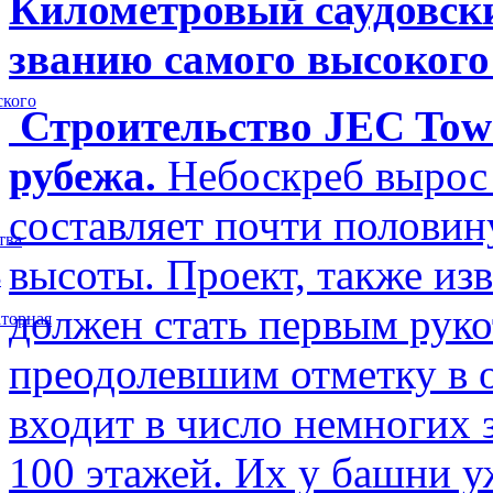
Километровый саудовски
званию самого высокого
ского
Строительство JEC Towe
рубежа.
Небоскреб вырос 
составляет почти полови
тва
высоты. Проект, также изв
5
должен стать первым рук
торная
преодолевшим отметку в о
входит в число немногих
100 этажей. Их у башни у