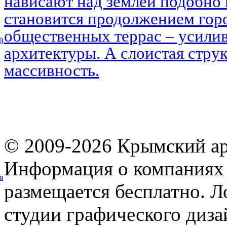
нависают над землёй подобно 
становится продолжением горо
общественных террас – усилив
й
архитектуры. А слоистая струк
массивность.
© 2009-2026 Крымский ар
Информация о компаниях 
я
размещается бесплатно. Л
студии графического диза