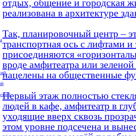
отдых, общение и городская ж
реализована в архитектуре зд
Так, планировочный центр – э
а
транспортная ось с лифтами и 
присоединяются «горизонталь
вроде амфитеатра или зеленой
нацелены на общественные ф
кий
ий
Первый этаж полностью стекл
вский
людей в кафе, амфитеатр в глу
уходящие вверх сквозь прозра
этом уровне подсечена и выне