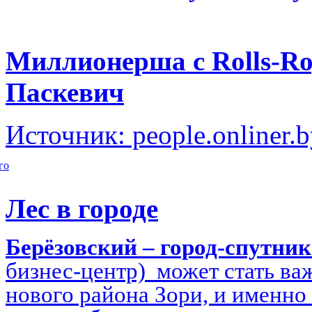
Миллионерша с Rolls-Ro
Паскевич
Источник: people.onliner.
го
Лес в городе
Берёзовский – город-спутни
бизнес-центр) может стать в
нового района Зори, и именно 