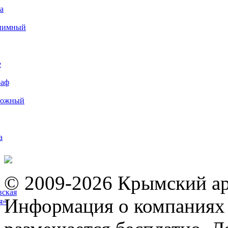
а
иимный
е
раф
рожный
а
© 2009-2026 Крымский ар
вская
Информация о компаниях 
я»