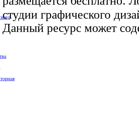
размещается бесплатно. Л
студии графического диза
ского
Данный ресурс может сод
тва
5
торная