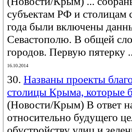
(Новости/Крым)
... собра
субъектам РФ и
столица
м 
года были включены данн
Севастополю. В общей сло
городов. Первую пятерку ..
16.10.2014
30.
Названы проекты благо
столицы Крыма, которые 
(Новости/Крым)
В ответ н
относительно будущего це
обустройству улиц и зеле