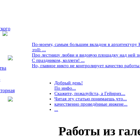
ского
По-моему, самым большим вкладом в архитектуру Кр
:roll: ...
Про лестницу любви и видовую площадку над ней знае
С праздником, коллеги! ...
Но, главное никто не контролирует качество работы ..
тва
5
Добрый день!
По инфо...
торная
Скажите, пожалуйста, а Гейнрих...
Читая эту статью понимаешь что...
качественно проведённые инжене...
...
Работы
из гал