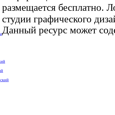
размещается бесплатно. Л
студии графического диза
Данный ресурс может сод
а
кий
ий
вский