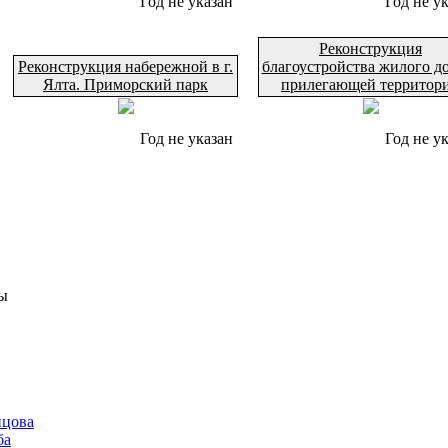
Год не указан
Год не у
Реконструкция
Реконструкция набережной в г.
благоустройства жилого д
Ялта. Приморский парк
прилегающей территор
Год не указан
Год не у
ы
нцова
ба