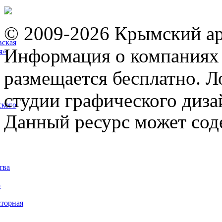
© 2009-2026 Крымский ар
вская
Информация о компаниях 
я»
размещается бесплатно. Л
студии графического диза
ского
Данный ресурс может сод
тва
5
торная