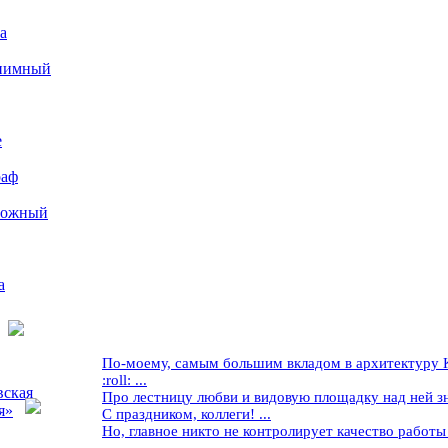
а
иимный
е
раф
рожный
а
По-моему, самым большим вкладом в архитектуру Кр
:roll: ...
вская
Про лестницу любви и видовую площадку над ней знае
я»
С праздником, коллеги! ...
Но, главное никто не контролирует качество работы ..