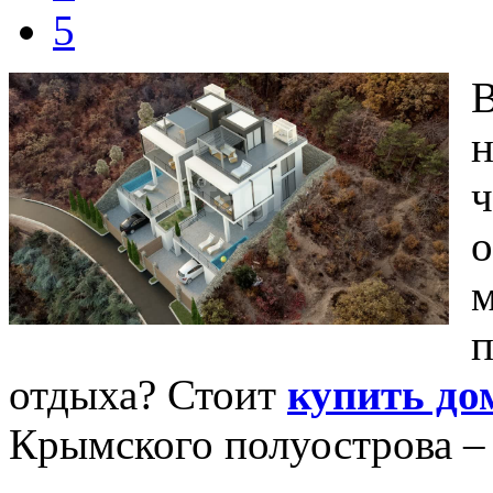
5
В
н
ч
о
м
п
отдыха? Стоит
купить до
Крымского полуострова –