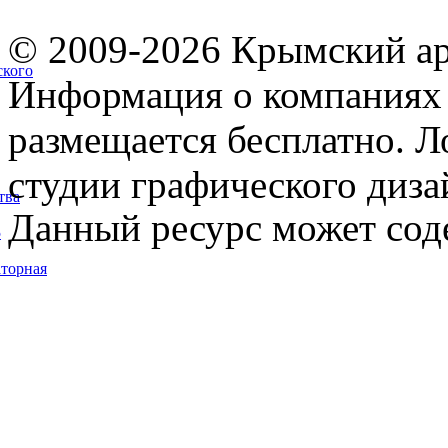
© 2009-2026 Крымский ар
ского
Информация о компаниях 
размещается бесплатно. Л
студии графического диза
тва
Данный ресурс может сод
5
торная