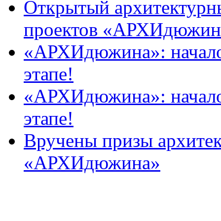
Открытый архитектурн
проектов «АРХИдюжин
«АРХИдюжина»: началос
этапе!
«АРХИдюжина»: началос
этапе!
Вручены призы архитек
«АРХИдюжина»