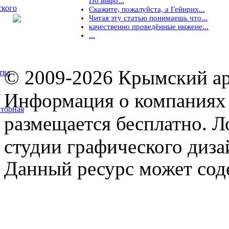
По инфо...
ского
Скажите, пожалуйста, а Гейнрих...
Читая эту статью понимаешь что...
качественно проведённые инжене...
...
© 2009-2026 Крымский ар
тва
5
Информация о компаниях 
торная
размещается бесплатно. Л
студии графического диза
Данный ресурс может сод