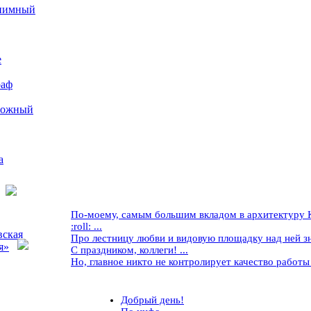
иимный
е
раф
рожный
а
По-моему, самым большим вкладом в архитектуру Кр
:roll: ...
вская
Про лестницу любви и видовую площадку над ней знае
я»
С праздником, коллеги! ...
Но, главное никто не контролирует качество работы ..
Добрый день!