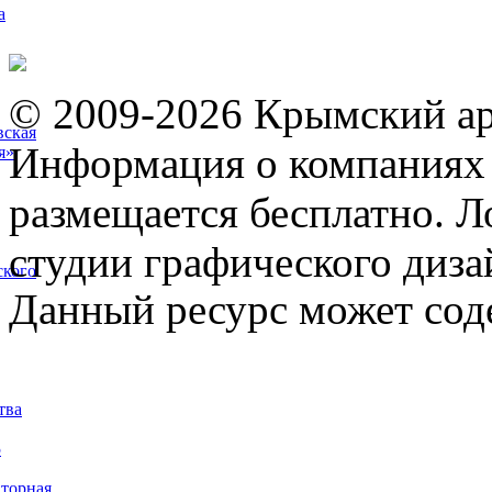
а
© 2009-2026 Крымский ар
вская
Информация о компаниях 
я»
размещается бесплатно. Л
студии графического диза
ского
Данный ресурс может сод
тва
5
торная