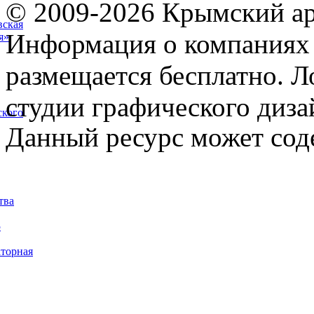
© 2009-2026 Крымский ар
вская
Информация о компаниях 
я»
размещается бесплатно. Л
студии графического диза
ского
Данный ресурс может сод
тва
5
торная