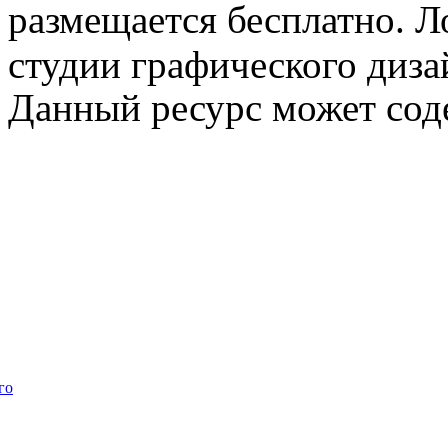
размещается бесплатно. Л
студии графического диза
Данный ресурс может сод
го