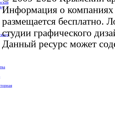
вская
Информация о компаниях 
я»
размещается бесплатно. Л
студии графического диза
ского
Данный ресурс может сод
тва
5
торная