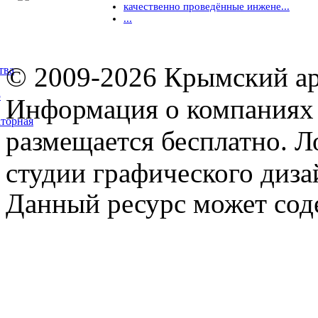
качественно проведённые инжене...
...
© 2009-2026 Крымский ар
тва
5
Информация о компаниях 
торная
размещается бесплатно. Л
студии графического диза
Данный ресурс может сод