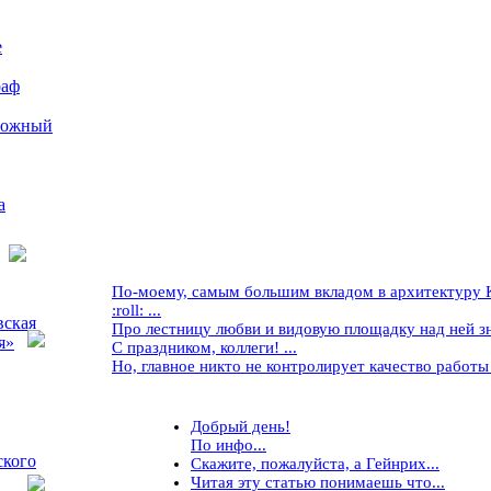
е
раф
рожный
а
По-моему, самым большим вкладом в архитектуру Кр
:roll: ...
вская
Про лестницу любви и видовую площадку над ней знае
я»
С праздником, коллеги! ...
Но, главное никто не контролирует качество работы ..
Добрый день!
По инфо...
ского
Скажите, пожалуйста, а Гейнрих...
Читая эту статью понимаешь что...