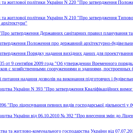
и та житлової політики України N 220 "Про затвердження Положе
и та житлової політики України N 210 "Про затвердження Типово
 архітектури"
 "Про затвердження Державних санітарних правил планування та
затвердження Положення про державний архітектурно-будівельн
атвердження Порядку надання вихідних даних для проектування 
 от 9 сентября 2009 года "Об утверждении Временного порядк
иков с хозяйственными сооружениями и зданиями, построенных 
 питання надання дозволів на виконання підготовчих і будівельн
ництва України N 393 "Про затвердження Кваліфікаційних вимог 
396 "Про ліцензування певних видів господарської діяльності у б
ництва України вiд 06.10.2010 № 392 "Про внесення змін до Ліце
ицтва та житлово-комунального господарства України вiд 07.07.