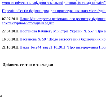
умов та обмежень забудови земельної ділянки, їх склад та зміст"
Перелік об'єктів будівництва, для проектування яких містобуді
07.07.2011
Наказ Міністерства регіонального розвитку, будівн
архітектурно-містобудівні ради"
27.04.2011
Постанова Кабінету Міністрів України № 557 "Про за
16.06.2011
Настанова № 59 "Щодо застосування будівельних норм
21.10.2011
Наказ № 244 вiд 21.10.2011 "Про затвердження Пор
Добавить статью в закладки:
ы