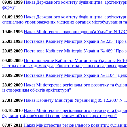
09.09.1999
Наказ Державного комітету будівництва, архітектур
форму"
01.09.1999
Наказ Державного комітету будівництва, архітектур
спеціально уповноважених місцевих органах містобудування та
19.06.1996
Наказ Міністерства охорони здоров'я України N 173
25.03.1993
Постанова Кабінету Міністрів України № 225 "Про 
20.05.2009
Постанова Кабінету Міністрів України № 489 "Про з
09.09.2009
Постановление Кабинета Министров Украины № 1035
частных жилых домов усадебного типа, дачных и садовых дом
30.09.2009
Постанова Кабінету Міністрів України № 1104 "Деякі
28.09.2009
Наказ Міністерства регіонального розвитку та будів
із створенням об'єктів архітектури"
27.01.2009
Наказ Кабінету Міністрів України від 05.12.2007 N 1
06.10.2010
Наказ Міністерства регіонального розвитку та будів
будівництві, пов'язаної із створенням об'єктів архітектури"
07.07.2011
Наказ Міністерства регіонального розвитку, будівн