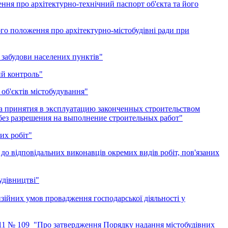
ння про архітектурно-технічний паспорт об'єкта та його
го положення про архітектурно-містобудівні ради при
 забудови населених пунктів"
ий контроль"
об'єктів містобудування"
а принятия в эксплуатацию законченных строительством
без разрешения на выполнение строительных работ"
их робіт"
до відповідальних виконавців окремих видів робіт, пов'язаних
удівництві"
нзійних умов провадження господарської діяльності у
2011 № 109 "Про затвердження Порядку надання містобудівних