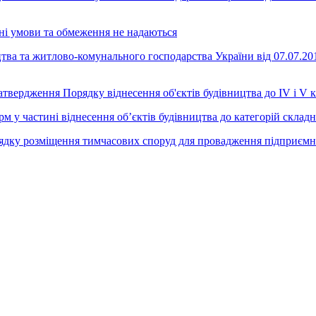
вні умови та обмеження не надаються
ицтва та житлово-комунального господарства України вiд 07.07
твердження Порядку віднесення об'єктів будівництва до IV і V к
 у частині віднесення об’єктів будівництва до категорій склад
ядку розміщення тимчасових споруд для провадження підприємни