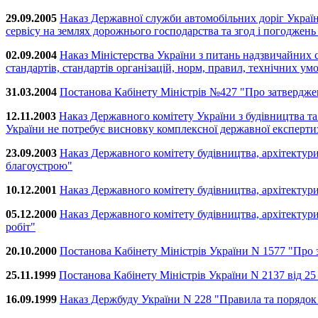
29.09.2005
Наказ Державної служби автомобільних доріг Україн
сервісу на землях дорожнього господарства та згод і погоджень
02.09.2004
Наказ Міністерства України з питань надзвичайних 
стандартів, стандартів організацій, норм, правил, технічних у
31.03.2004
Постанова Кабінету Міністрів №427 "Про затверджен
12.11.2003
Наказ Державного комітету України з будівництва та
України не потребує висновку комплексної державної експерти
23.09.2003
Наказ Державного комітету будівництва, архітектур
благоустрою"
10.12.2001
Наказ Державного комітету будівництва, архітектур
05.12.2000
Наказ Державного комітету будівництва, архітектур
робіт"
20.10.2000
Постанова Кабінету Міністрів України N 1577 "Про 
25.11.1999
Постанова Кабінету Міністрів України N 2137 від 2
16.09.1999
Наказ Держбуду України N 228 "Правила та порядок 