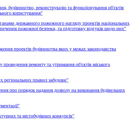
ня, будівництво, реконструкцію та функціонування об'єктів
льного користування"
органами державного пожежного нагляду проектів національних
зпечення пожежної безпеки, та підготовку відгуків щодо них"
дження проектів будівництва яких у межах законодавства
у проведення ремонту та утримання об'єктів міського
их регіональних правил забудови"
ення про порядок надання дозволу на виконання будівельних
ментації"
турних та містобудівних конкурсів"