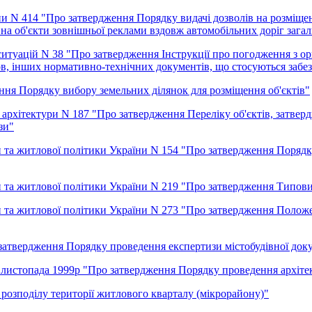
и N 414 "Про затвердження Порядку видачі дозволів на розміщен
 на об'єкти зовнішньої реклами вздовж автомобільних доріг зага
ситуацій N 38 "Про затвердження Інструкції про погодження з 
мов, інших нормативно-технічних документів, що стосуються забе
ня Порядку вибору земельних ділянок для розміщення об'єктів"
 архітектури N 187 "Про затвердження Переліку об'єктів, затвер
зи"
и та житлової політики України N 154 "Про затвердження Порядк
и та житлової політики України N 219 "Про затвердження Типов
и та житлової політики України N 273 "Про затвердження Полож
затвердження Порядку проведення експертизи містобудівної доку
5 листопада 1999р "Про затвердження Порядку проведення архітек
розподілу території житлового кварталу (мікрорайону)"