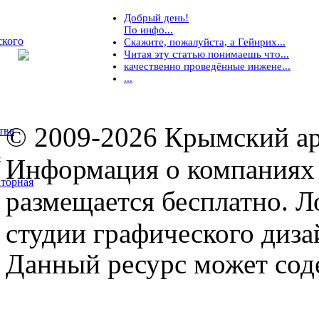
Добрый день!
По инфо...
ского
Скажите, пожалуйста, а Гейнрих...
Читая эту статью понимаешь что...
качественно проведённые инжене...
...
© 2009-2026 Крымский ар
тва
5
Информация о компаниях 
торная
размещается бесплатно. Л
студии графического диза
Данный ресурс может сод