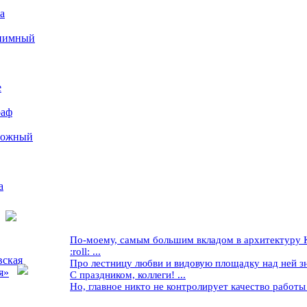
а
иимный
е
раф
рожный
а
По-моему, самым большим вкладом в архитектуру Кр
:roll: ...
вская
Про лестницу любви и видовую площадку над ней знае
я»
С праздником, коллеги! ...
Но, главное никто не контролирует качество работы ..