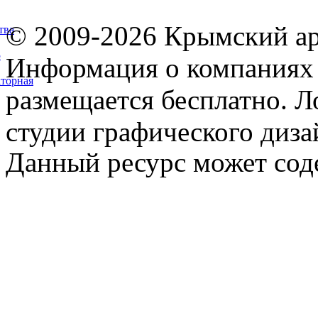
© 2009-2026 Крымский ар
тва
5
Информация о компаниях 
торная
размещается бесплатно. Л
студии графического диза
Данный ресурс может сод