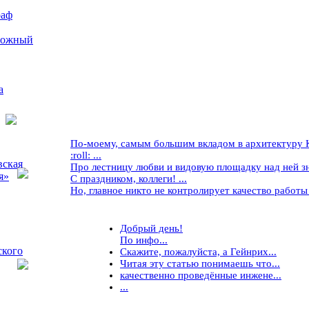
раф
рожный
а
По-моему, самым большим вкладом в архитектуру Кр
:roll: ...
вская
Про лестницу любви и видовую площадку над ней знае
я»
С праздником, коллеги! ...
Но, главное никто не контролирует качество работы ..
Добрый день!
По инфо...
ского
Скажите, пожалуйста, а Гейнрих...
Читая эту статью понимаешь что...
качественно проведённые инжене...
...