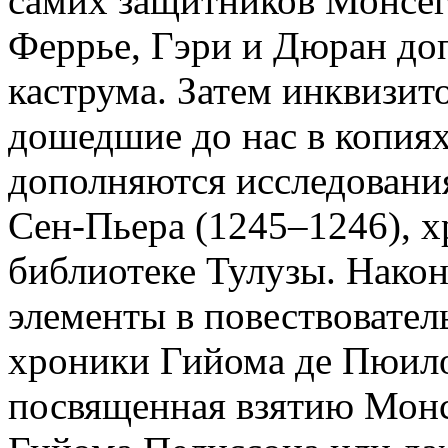
самих защитников Монсе
Феррье, Гэри и Дюран до
каструма. Затем инквизит
дошедшие до нас в копиях
дополняются исследовани
Сен-Пьера (1245–1246), 
библиотеке Тулузы. Након
элементы в повествовател
хроники Гийома де Пюило
посвященная взятию Монсе