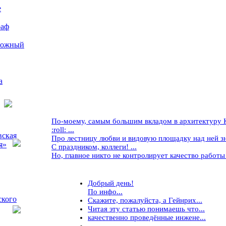
е
раф
рожный
а
По-моему, самым большим вкладом в архитектуру Кр
:roll: ...
вская
Про лестницу любви и видовую площадку над ней знае
я»
С праздником, коллеги! ...
Но, главное никто не контролирует качество работы ..
Добрый день!
По инфо...
ского
Скажите, пожалуйста, а Гейнрих...
Читая эту статью понимаешь что...
качественно проведённые инжене...
...