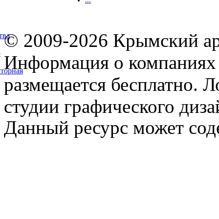
© 2009-2026 Крымский ар
тва
5
Информация о компаниях 
торная
размещается бесплатно. Л
студии графического диза
Данный ресурс может сод