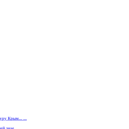
ру Крым... ...
 знае... ...