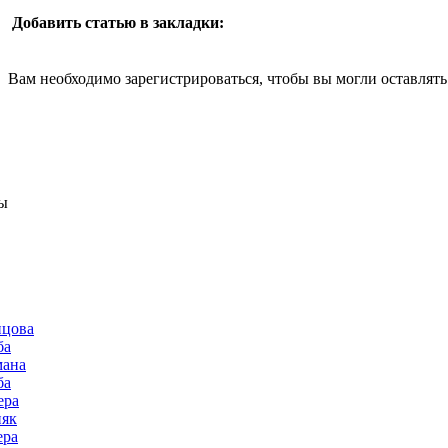
Добавить статью в закладки:
Вам необходимо зарегистрироваться, чтобы вы могли оставлят
ы
нцова
ба
мана
ба
ера
няк
ера