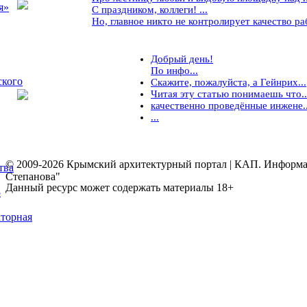
я»
С праздником, коллеги! ...
Но, главное никто не контролирует качество рабо
Добрый день!
По инфо...
ского
Скажите, пожалуйста, а Гейнрих...
Читая эту статью понимаешь что..
качественно проведённые инжене..
...
© 2009-2026 Крымский архитектурный портал | КАП. Информаци
тва
Степанова"
Данный ресурс может содержать материалы 18+
5
торная