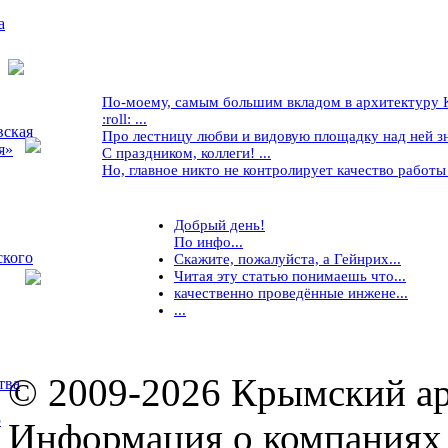
а
По-моему, самым большим вкладом в архитектуру Кр
:roll: ...
вская
Про лестницу любви и видовую площадку над ней знае
я»
С праздником, коллеги! ...
Но, главное никто не контролирует качество работы ..
Добрый день!
По инфо...
ского
Скажите, пожалуйста, а Гейнрих...
Читая эту статью понимаешь что...
качественно проведённые инжене...
...
© 2009-2026 Крымский ар
тва
5
Информация о компаниях 