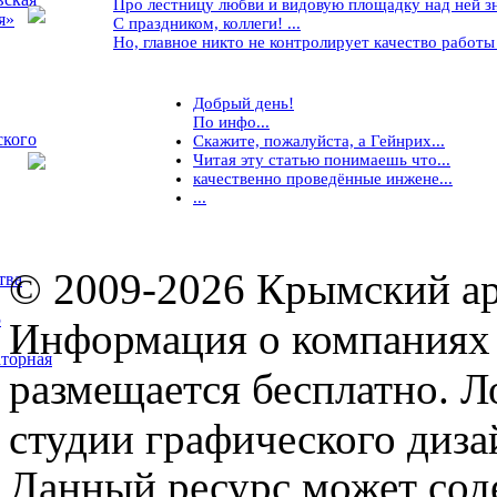
Про лестницу любви и видовую площадку над ней знае
я»
С праздником, коллеги! ...
Но, главное никто не контролирует качество работы ..
Добрый день!
По инфо...
ского
Скажите, пожалуйста, а Гейнрих...
Читая эту статью понимаешь что...
качественно проведённые инжене...
...
© 2009-2026 Крымский ар
тва
5
Информация о компаниях 
торная
размещается бесплатно. Л
студии графического диза
Данный ресурс может сод