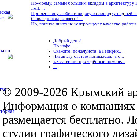
По-моему, самым большим вкладом в архитектуру Кр
:roll: ...
вская
Про лестницу любви и видовую площадку над ней знае
я»
С праздником, коллеги! ...
Но, главное никто не контролирует качество работы ..
Добрый день!
По инфо...
ского
Скажите, пожалуйста, а Гейнрих...
Читая эту статью понимаешь что...
качественно проведённые инжене...
...
© 2009-2026 Крымский ар
тва
5
Информация о компаниях 
торная
размещается бесплатно. Л
студии графического диза