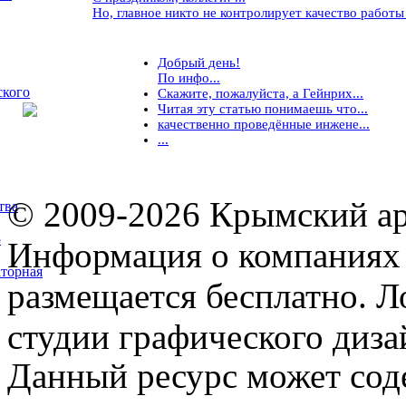
Но, главное никто не контролирует качество работы ..
Добрый день!
По инфо...
ского
Скажите, пожалуйста, а Гейнрих...
Читая эту статью понимаешь что...
качественно проведённые инжене...
...
© 2009-2026 Крымский ар
тва
5
Информация о компаниях 
торная
размещается бесплатно. Л
студии графического диза
Данный ресурс может сод