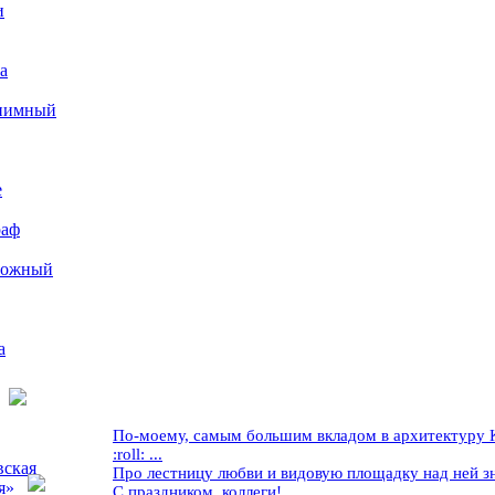
и
а
иимный
е
раф
рожный
а
По-моему, самым большим вкладом в архитектуру Кр
:roll: ...
вская
Про лестницу любви и видовую площадку над ней знае
я»
С праздником, коллеги! ...