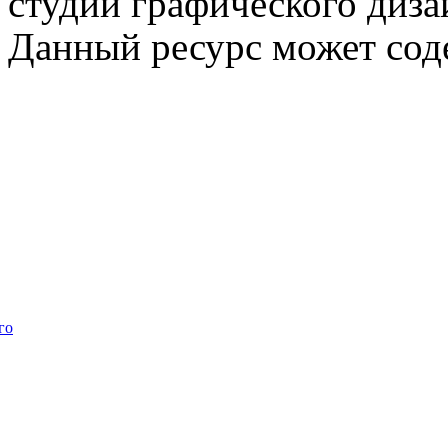
студии графического диза
Данный ресурс может сод
го