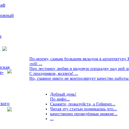
раф
рожный
а
По-моему, самым большим вкладом в архитектуру Кр
:roll: ...
вская
Про лестницу любви и видовую площадку над ней знае
я»
С праздником, коллеги! ...
Но, главное никто не контролирует качество работы ..
Добрый день!
По инфо...
ского
Скажите, пожалуйста, а Гейнрих...
Читая эту статью понимаешь что...
качественно проведённые инжене...
...