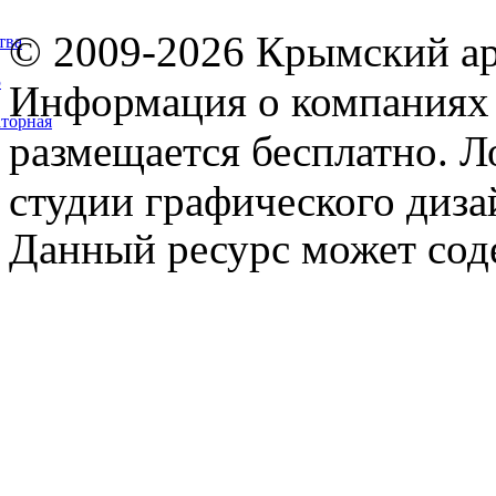
© 2009-2026 Крымский ар
тва
5
Информация о компаниях 
торная
размещается бесплатно. Л
студии графического диза
Данный ресурс может сод