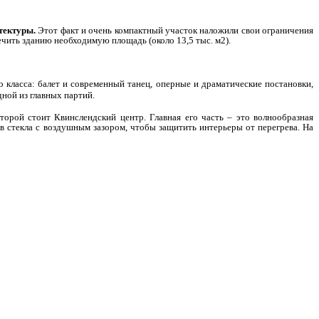
тектуры.
Этот факт и очень компактный участок наложили свои ограничения
ечить зданию необходимую площадь (около 13,5 тыс. м2).
 класса: балет и современный танец, оперные и драматические постановки,
ной из главных партий.
орой стоит Квинслендский центр. Главная его часть – это волнообразная
ев стекла с воздушным зазором, чтобы защитить интерьеры от перегрева. На