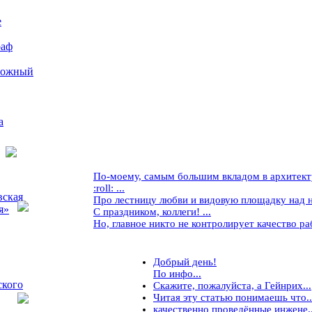
е
раф
рожный
а
По-моему, самым большим вкладом в архитекту
:roll: ...
вская
Про лестницу любви и видовую площадку над ней
я»
С праздником, коллеги! ...
Но, главное никто не контролирует качество рабо
Добрый день!
По инфо...
ского
Скажите, пожалуйста, а Гейнрих...
Читая эту статью понимаешь что..
качественно проведённые инжене..