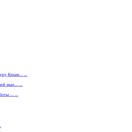
ру Крым... ...
 знае... ...
ты ... ...
.
.