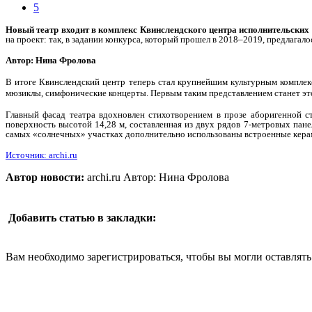
5
Новый театр входит в комплекс Квинслендского центра исполнительских 
на проект: так, в задании конкурса, который прошел в 2018–2019, предлагал
Автор: Нина Фролова
В итоге Квинслендский центр теперь стал крупнейшим культурным комплекс
мюзиклы, симфонические концерты. Первым таким представлением станет это
Главный фасад театра вдохновлен стихотворением в прозе аборигенной с
поверхность высотой 14,28 м, составленная из двух рядов 7-метровых пане
самых «солнечных» участках дополнительно использованы встроенные кера
Источник: archi.ru
Автор новости:
archi.ru Автор: Нина Фролова
Добавить статью в закладки:
Вам необходимо зарегистрироваться, чтобы вы могли оставлят