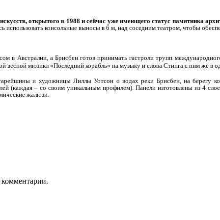
искусств, открытого в 1988 и сейчас уже имеющего статус памятника архи
ось использовать консольные выносы в 6 м, над соседним театром, чтобы обесп
ом в Австралии, а Брисбен готов принимать гастроли трупп международного
й весной мюзикл «Последний корабль» на музыку и слова Стинга с ним же в од
тарейшины и художницы Лиллы Уотсон о водах реки Брисбен, на берегу кот
лей (каждая – со своим уникальным профилем). Панели изготовлены из 4 сло
мические жалюзи.
ь комментарии.