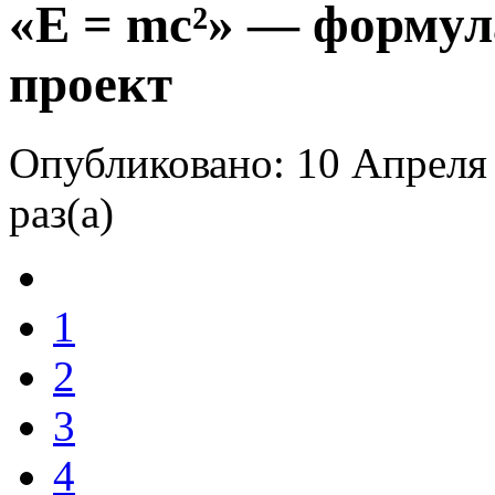
«E = mc²» — формул
проект
Опубликовано: 10 Апреля
раз(а)
1
2
3
4