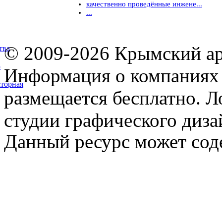
качественно проведённые инжене...
...
© 2009-2026 Крымский ар
тва
5
Информация о компаниях 
торная
размещается бесплатно. Л
студии графического диза
Данный ресурс может сод