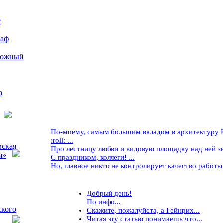
е
раф
рожный
а
По-моему, самым большим вкладом в архитектуру Кр
:roll: ...
вская
Про лестницу любви и видовую площадку над ней знае
я»
С праздником, коллеги! ...
Но, главное никто не контролирует качество работы ..
Добрый день!
По инфо...
ского
Скажите, пожалуйста, а Гейнрих...
Читая эту статью понимаешь что...