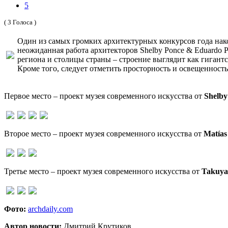
5
( 3 Голоса )
Один из самых громких архитектурных конкурсов года нак
неожиданная работа архитекторов Shelby Ponce & Eduardo 
региона и столицы страны – строение выглядит как гигант
Кроме того, следует отметить просторность и освещенность
Первое место – проект музея современного искусства от
Shelby
Второе место – проект музея современного искусства от
Matías
Третье место – проект музея современного искусства от
Takuya
Фото:
archdaily.com
Автор новости:
Дмитрий Крутиков