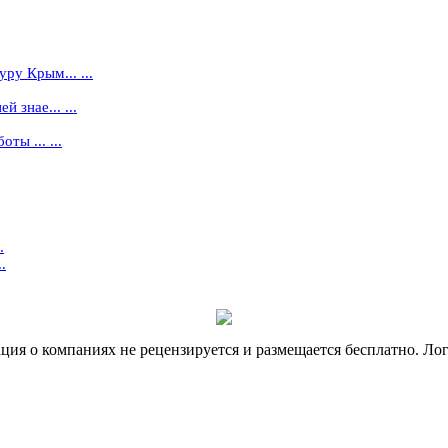
ру Крым... ...
 знае... ...
ты ... ...
.
.
я о компаниях не рецензируется и размещается бесплатно. Лог