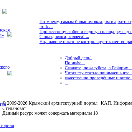
По-моему, самым большим вкладом в архитекту
:roll: ...
вская
Про лестницу любви и видовую площадку над ней
я»
С праздником, коллеги! ...
Но, главное никто не контролирует качество рабо
Добрый день!
По инфо...
ского
Скажите, пожалуйста, а Гейнрих...
Читая эту статью понимаешь что..
качественно проведённые инжене..
...
© 2009-2026 Крымский архитектурный портал | КАП. Информаци
тва
Степанова"
Данный ресурс может содержать материалы 18+
5
торная