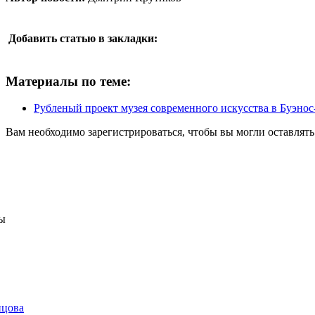
Добавить статью в закладки:
Материалы по теме:
Рубленый проект музея современного искусства в Буэ
Вам необходимо зарегистрироваться, чтобы вы могли оставлят
ы
нцова